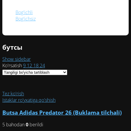
BOG‘ICH
Bog'ichli
(9)
Bog'ichsiz
(2)
бутсы
Show sidebar
Ko'rsatish
9
12
18
24
Tez ko'rish
Istaklar ro'yxatiga qo'shish
Butsa Adidas Predator 26 (Buklama tilchali)
5 bahodan
0
berildi