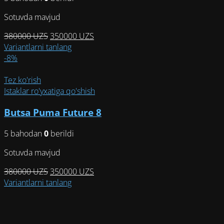
странице
Sotuvda mavjud
товара.
Первоначальная
Текущая
380000
UZS
350000
UZS
цена
Этот
цена:
Variantlarni tanlang
составляла
товар
350000 UZS.
-8%
380000 UZS.
имеет
несколько
Tez ko'rish
вариаций.
Istaklar ro'yxatiga qo'shish
Опции
Butsa Puma Future 8
можно
выбрать
5 bahodan
0
berildi
на
странице
Sotuvda mavjud
товара.
Первоначальная
Текущая
380000
UZS
350000
UZS
цена
Этот
цена:
Variantlarni tanlang
составляла
товар
350000 UZS.
380000 UZS.
имеет
несколько