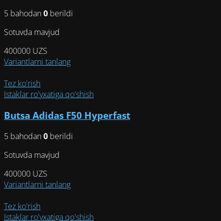
можно
5 bahodan
0
berildi
выбрать
на
Sotuvda mavjud
странице
товара.
400000
UZS
Этот
Variantlarni tanlang
товар
имеет
Tez ko'rish
несколько
Istaklar ro'yxatiga qo'shish
вариаций.
Butsa Adidas F50 Hyperfast
Опции
можно
5 bahodan
0
berildi
выбрать
на
Sotuvda mavjud
странице
товара.
400000
UZS
Этот
Variantlarni tanlang
товар
имеет
Tez ko'rish
несколько
Istaklar ro'yxatiga qo'shish