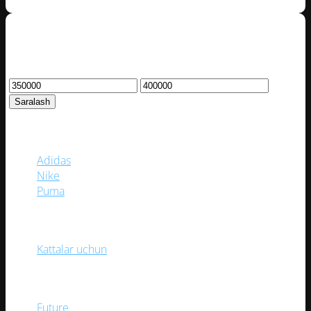
Narx bo‘yicha filtrlash
Minimal
Maksimal
narx
narx
Saralash
BREND
Adidas
(6)
Nike
(3)
Puma
(2)
YOSH TOIFASI
Kattalar uchun
(11)
KOLLEKSIYA
Future
(2)