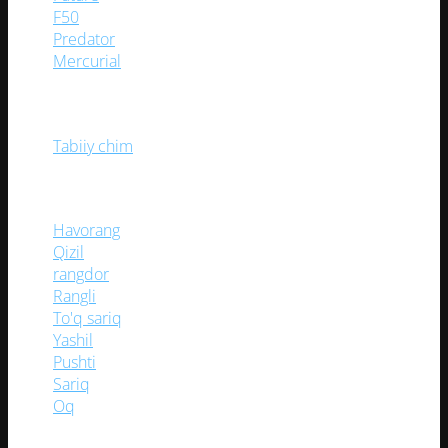
F50
(4)
Predator
(2)
Mercurial
(3)
O‘YIN MAYDONI
Tabiiy chim
(11)
RANGI
Havorang
(1)
Qizil
(1)
rangdor
(1)
Rangli
(1)
To'q sariq
(1)
Yashil
(1)
Pushti
(1)
Sariq
(1)
Oq
(2)