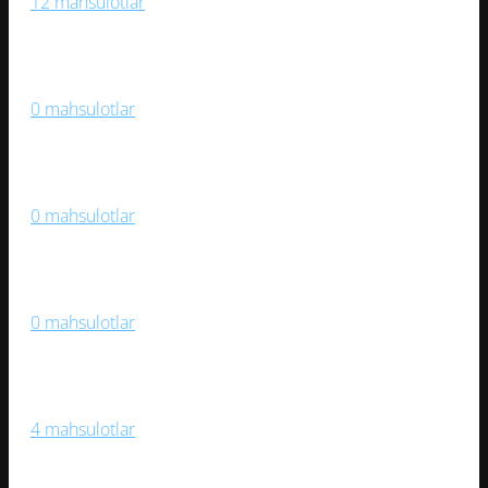
12 mahsulotlar
Medallar Va Mukofotlar
0 mahsulotlar
Og‘ir Atletika
0 mahsulotlar
Samokatlar, Roliklar, Skeytbordlar
0 mahsulotlar
Sport Kiyimlari, Aksessuarlar
4 mahsulotlar