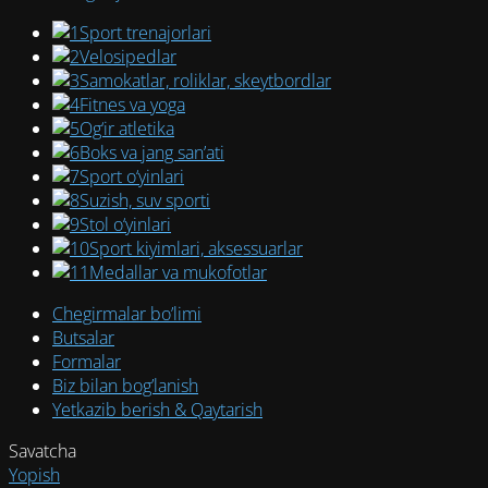
Sport trenajorlari
Velosipedlar
Samokatlar, roliklar, skeytbordlar
Fitnes va yoga
Og‘ir atletika
Boks va jang san’ati
Sport o‘yinlari
Suzish, suv sporti
Stol o‘yinlari
Sport kiyimlari, aksessuarlar
Medallar va mukofotlar
Chegirmalar bo’limi
Butsalar
Formalar
Biz bilan bog’lanish
Yetkazib berish & Qaytarish
Savatcha
Yopish