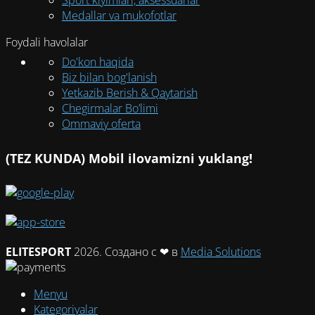
Medallar va mukofotlar
Foydali havolalar
Do'kon haqida
Biz bilan bog'lanish
Yetkazib Berish & Qaytarish
Chegirmalar Bo’limi
Ommaviy oferta
(TEZ KUNDA) Mobil ilovamizni yuklang!
ELITESPORT
2026. Создано с ❤ в
Media Solutions
Menyu
Kategoriyalar