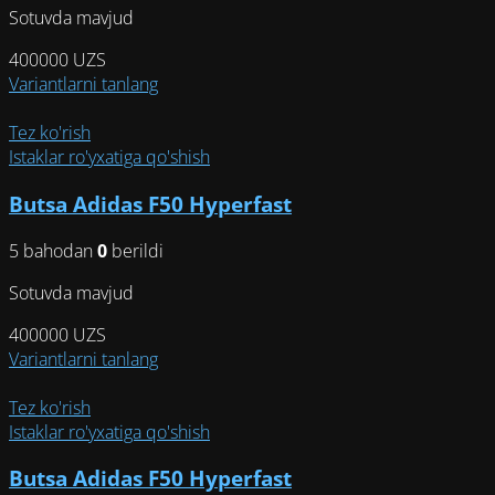
Sotuvda mavjud
400000
UZS
Этот
Variantlarni tanlang
товар
имеет
Tez ko'rish
несколько
Istaklar ro'yxatiga qo'shish
вариаций.
Butsa Adidas F50 Hyperfast
Опции
можно
5 bahodan
0
berildi
выбрать
на
Sotuvda mavjud
странице
товара.
400000
UZS
Этот
Variantlarni tanlang
товар
имеет
Tez ko'rish
несколько
Istaklar ro'yxatiga qo'shish
вариаций.
Butsa Adidas F50 Hyperfast
Опции