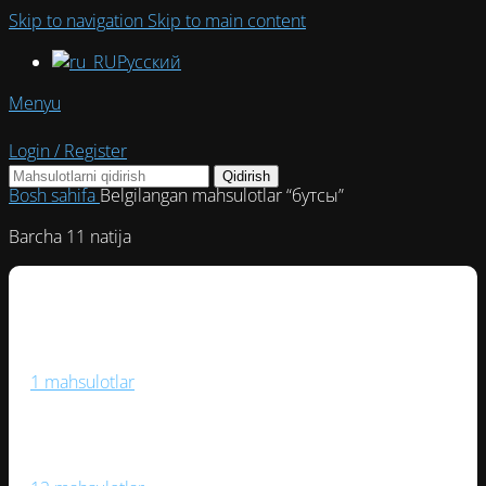
Skip to navigation
Skip to main content
Русский
Menyu
Login / Register
Qidirish
Bosh sahifa
Belgilangan mahsulotlar “бутсы”
Сортировка:
Barcha 11 natija
самые
недавние
Boks Va Jang San’ati
1 mahsulotlar
Fitnes Va Yoga