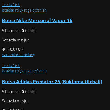
имеет
Tez ko'rish
несколько
Istaklar ro'yxatiga qo'shish
вариаций.
Butsa Nike Mercurial Vapor 16
Опции
можно
5 bahodan
0
berildi
выбрать
на
Sotuvda mavjud
странице
товара.
400000
UZS
Этот
Variantlarni tanlang
товар
имеет
Tez ko'rish
несколько
Istaklar ro'yxatiga qo'shish
вариаций.
Butsa Adidas Predator 26 (Buklama tilchali)
Опции
можно
5 bahodan
0
berildi
выбрать
на
Sotuvda mavjud
странице
товара.