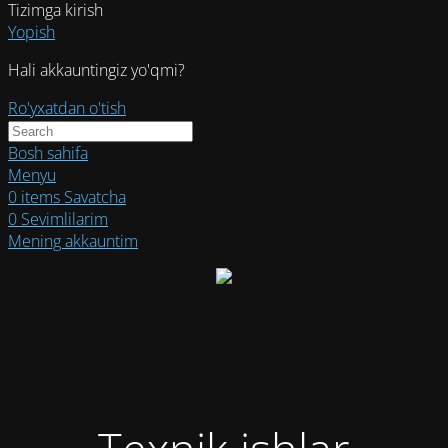
Tizimga kirish
Yopish
Hali akkauntingiz yo'qmi?
Ro'yxatdan o'tish
Bosh sahifa
Menyu
0
items
Savatcha
0
Sevimlilarim
Mening akkauntim