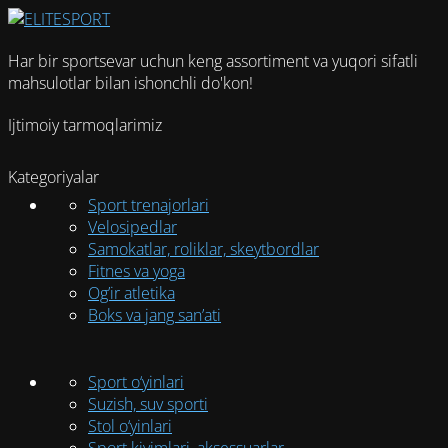
вариаций.
Опции
можно
Har bir sportsevar uchun keng assortiment va yuqori sifatli
выбрать
mahsulotlar bilan ishonchli do'kon!
на
странице
Ijtimoiy tarmoqlarimiz
товара.
Kategoriyalar
Sport trenajorlari
Velosipedlar
Samokatlar, roliklar, skeytbordlar
Fitnes va yoga
Og’ir atletika
Boks va jang san’ati
Sport o‘yinlari
Suzish, suv sporti
Stol o‘yinlari
Sport kiyimlari, aksessuarlar