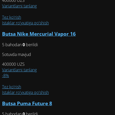
400000
UZS
Этот
Variantlarni tanlang
товар
имеет
Tez ko'rish
несколько
Istaklar ro'yxatiga qo'shish
вариаций.
Butsa Nike Mercurial Vapor 16
Опции
можно
5 bahodan
0
berildi
выбрать
на
Sotuvda mavjud
странице
товара.
400000
UZS
Этот
Variantlarni tanlang
товар
-8%
имеет
несколько
Tez ko'rish
вариаций.
Istaklar ro'yxatiga qo'shish
Опции
Butsa Puma Future 8
можно
выбрать
5 bahodan
0
berildi
на