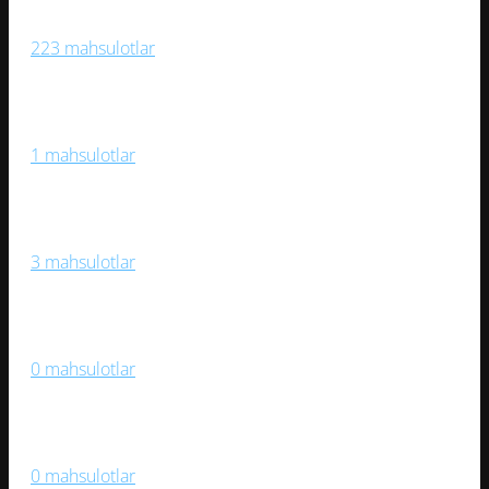
Sport O‘yinlari
223 mahsulotlar
Sport Trenajorlari
1 mahsulotlar
Stol O‘yinlari
3 mahsulotlar
Suzish, Suv Sporti
0 mahsulotlar
Velosipedlar
0 mahsulotlar