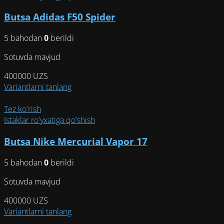
вариаций.
Butsa Adidas F50 Spider
Опции
можно
5 bahodan
0
berildi
выбрать
на
Sotuvda mavjud
странице
товара.
400000
UZS
Этот
Variantlarni tanlang
товар
имеет
Tez ko'rish
несколько
Istaklar ro'yxatiga qo'shish
вариаций.
Butsa Nike Mercurial Vapor 17
Опции
можно
5 bahodan
0
berildi
выбрать
на
Sotuvda mavjud
странице
товара.
400000
UZS
Этот
Variantlarni tanlang
товар