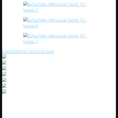
Кattalashtirish uchun bosing
Butsa Nike Mercurial Vapor 16
Artikul:
36796-1