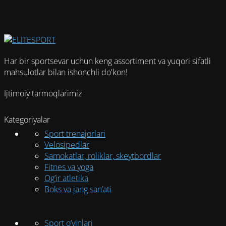
имеет
несколько
вариаций.
Опции
можно
Har bir sportsevar uchun keng assortiment va yuqori sifatli
выбрать
mahsulotlar bilan ishonchli do'kon!
на
странице
Ijtimoiy tarmoqlarimiz
товара.
Kategoriyalar
Sport trenajorlari
Velosipedlar
Samokatlar, roliklar, skeytbordlar
Fitnes va yoga
Og’ir atletika
Boks va jang san’ati
Sport o‘yinlari