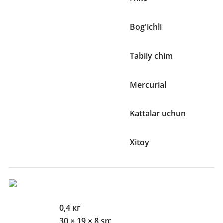
Bog'ichlar mavjudligi
Bog'ichli
O'yin maydoni turi
Tabiiy chim
Kolleksiya
Mercurial
Yosh toifasi
Kattalar uchun
Ishlab chiqaruvchi mamlakat
Xitoy
O'lcham Va Og'irliklari
Og'irlik
0,4 кг
O'lchamlari
30 × 19 × 8 sm