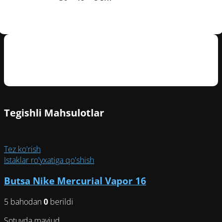
Mijozlarning sharhlari
Tegishli Mahsulotlar
Tez ko'rish
Istaklar ro'yxatiga qo'shish
Butsa Nike Mercurial Vapor 16
5 bahodan
0
berildi
Sotuvda mavjud