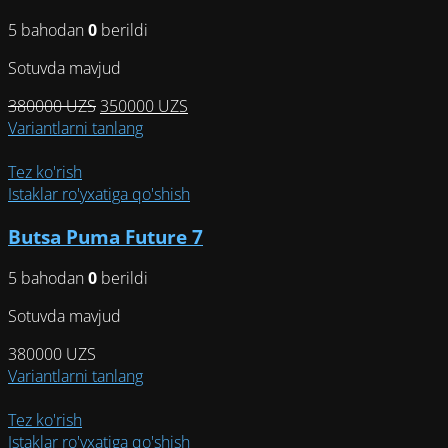
выбрать
5 bahodan
0
berildi
на
странице
Sotuvda mavjud
товара.
Первоначальная
Текущая
380000
UZS
350000
UZS
цена
Этот
цена:
Variantlarni tanlang
составляла
товар
350000 UZS.
380000 UZS.
имеет
Tez ko'rish
несколько
Istaklar ro'yxatiga qo'shish
вариаций.
Butsa Puma Future 7
Опции
можно
5 bahodan
0
berildi
выбрать
на
Sotuvda mavjud
странице
товара.
380000
UZS
Этот
Variantlarni tanlang
товар
имеет
Tez ko'rish
несколько
Istaklar ro'yxatiga qo'shish