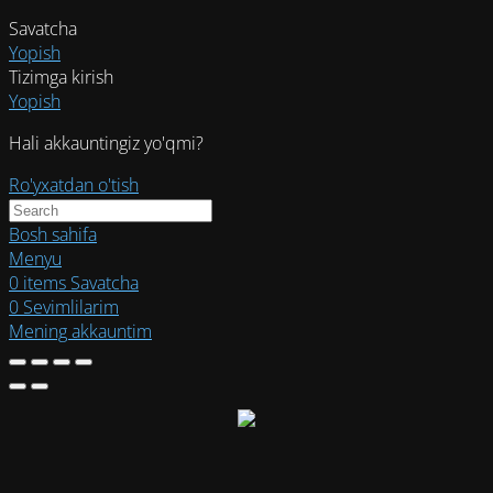
Savatcha
Yopish
Tizimga kirish
Yopish
Hali akkauntingiz yo'qmi?
Ro'yxatdan o'tish
Bosh sahifa
Menyu
0
items
Savatcha
0
Sevimlilarim
Mening akkauntim