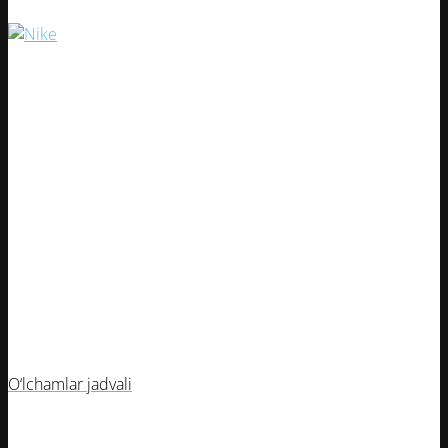
400000
UZS
O‘lchamlar jadvali
Butsa o‘lchami
Oyoq uzunligi (mm)
39
245
40
250
41
260
42
265
43
275
44
280
45
290
O‘lchamlar jadvali
39
40