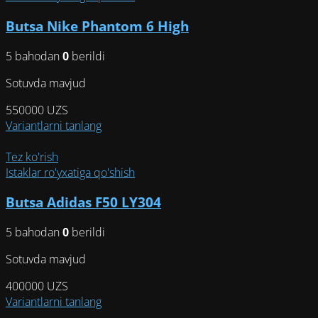
вариаций.
Butsa Nike Phantom 6 High
Опции
можно
5 bahodan
0
berildi
выбрать
на
Sotuvda mavjud
странице
товара.
550000
UZS
Этот
Variantlarni tanlang
товар
имеет
Tez ko'rish
несколько
Istaklar ro'yxatiga qo'shish
вариаций.
Butsa Adidas F50 LY304
Опции
можно
5 bahodan
0
berildi
выбрать
на
Sotuvda mavjud
странице
товара.
400000
UZS
Этот
Variantlarni tanlang
товар