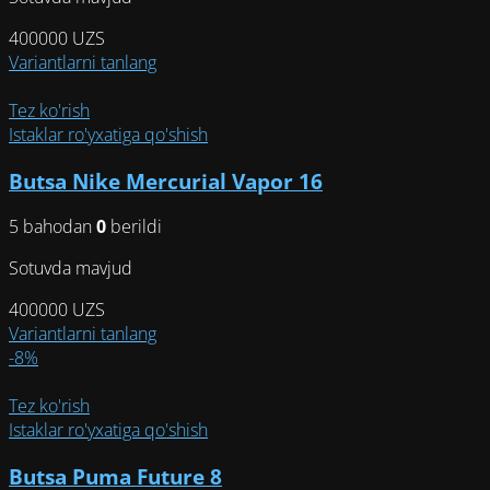
400000
UZS
Этот
Variantlarni tanlang
товар
имеет
Tez ko'rish
несколько
Istaklar ro'yxatiga qo'shish
вариаций.
Butsa Nike Mercurial Vapor 16
Опции
можно
5 bahodan
0
berildi
выбрать
на
Sotuvda mavjud
странице
товара.
400000
UZS
Этот
Variantlarni tanlang
товар
-8%
имеет
несколько
Tez ko'rish
вариаций.
Istaklar ro'yxatiga qo'shish
Опции
Butsa Puma Future 8
можно