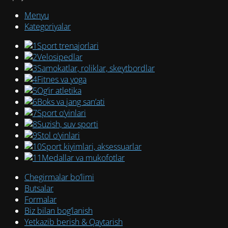
Menyu
Kategoriyalar
Sport trenajorlari
Velosipedlar
Samokatlar, roliklar, skeytbordlar
Fitnes va yoga
Og‘ir atletika
Boks va jang san’ati
Sport o‘yinlari
Suzish, suv sporti
Stol o‘yinlari
Sport kiyimlari, aksessuarlar
Medallar va mukofotlar
Chegirmalar bo’limi
Butsalar
Formalar
Biz bilan bog’lanish
Yetkazib berish & Qaytarish