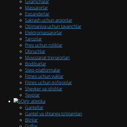
Gilamchalar
Massajorlar
Espanderlar
Sakrash uchun arqonlar
Otjimaniya uchun tayanchlar
Elektromassajorlar
Tarozilar
Pres uchun roliklar
Obruchlar
Muvozanat trenajorlari
Bodibarlar
Step-platformalar
Fitnes uchun yuklar
Fitnes uchun qo’lqoplar
Sheyker va idishlar
Teyplar
Og‘ir atletika
Gantellar
Gantel va shtanga to‘plamlari
Blinlar
Griflar