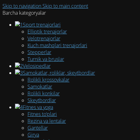
Skip to navigation
Skip to main content
Barcha kategoryalar
Sport trenajorlari
Elliptik trenajorlar
Velotrenajorlar
Kuch mashqlari trenajorlari
Stepperlar
Turnik va bruslar
Velosipedlar
Samokatlar, roliklar, skeytbordlar
Rolikli krossovkalar
Samokatlar
Rolikli konkilar
Skeytbordlar
Fitnes va yoga
Fitnes to‘plari
Rezina va lentalar
Gantellar
Girya