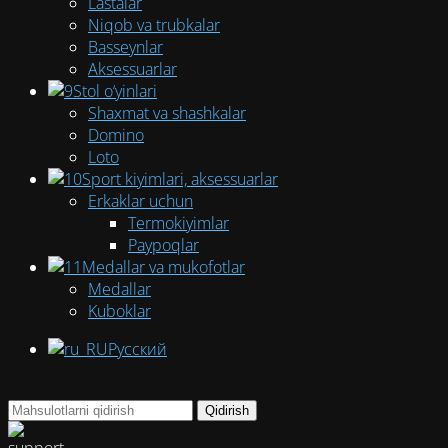
Lastalar
Niqob va trubkalar
Basseynlar
Aksessuarlar
Stol o‘yinlari
Shaxmat va shashkalar
Domino
Loto
Sport kiyimlari, aksessuarlar
Erkaklar uchun
Termokiyimlar
Paypoqlar
Medallar va mukofotlar
Medallar
Kuboklar
Русский
Qidirish