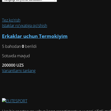
Tez ko'rish
Istaklar ro'yxatiga qo'shish
Erkaklar uchun Termokiyim
5 bahodan
0
berildi
Sotuvda mavjud
200000
UZS
Этот
Variantlarni tanlang
товар
имеет
несколько
вариаций.
Опции
можно
выбрать