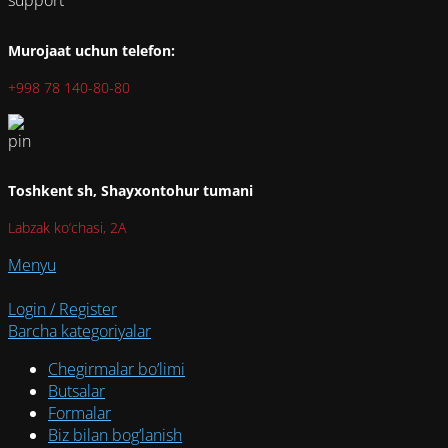
Murojaat uchun telefon:
+998 78 140-80-80
Toshkent sh, Shayxontohur tumani
Labzak ko‘chasi, 2A
Menyu
Login / Register
Barcha kategoriyalar
Chegirmalar bo’limi
Butsalar
Formalar
Biz bilan bog’lanish