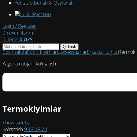
Yetkazib berish & Qaytarish
Русский
Login / Register
0
Sevimlilarim
0
items
0
UZS
Qidirish
Bosh sahifa
Sport kiyimlari, aksessuarlar
Erkaklar uchun
Termoki
Yagona natijani ko'rsatish
Termokiyimlar
Show sidebar
Ko'rsatish
9
12
18
24