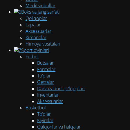
Meditsinbollar
Boks va jang san’ati
Qo‘lqoplar
Lapalar
Aksessuarlar
Kimonolar
Himoya vositalari
Sport o‘yinlari
Futbol
Butsalar
Formalar
To‘plar
Getralar
Darvozabon qo‘lqoplari
Inventarlar
Aksessuarlar
Basketbol
To‘plar
Kiyimlar
Qalqonlar va halqalar