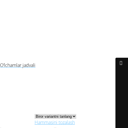
O‘lchamlar jadvali
Butsa o‘lchami
Oyoq uzunligi (mm)
39
245
40
250
41
260
42
265
43
275
44
280
45
290
O‘lchamlar jadvali
39
40
41
42
Butsi O‘lchami
43
44
45
Hammasini tozalash