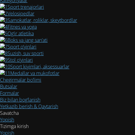
Kategoriyalar
Sport trenajorlari
Velosipedlar
Samokatlar, roliklar, skeytbordlar
Fitnes va yoga
Og‘ir atletika
Boks va jang san’ati
Sport o‘yinlari
Suzish, suv sporti
Stol o‘yinlari
Sport kiyimlari, aksessuarlar
Medallar va mukofotlar
Chegirmalar bo’limi
Butsalar
Formalar
Biz bilan bog’lanish
Yetkazib berish & Qaytarish
Savatcha
Yopish
Tizimga kirish
Yopish