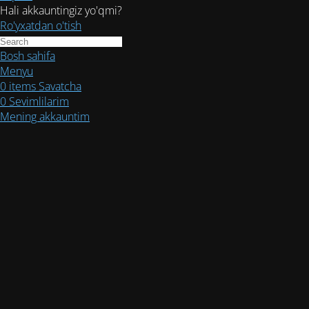
Hali akkauntingiz yo'qmi?
Ro'yxatdan o'tish
Bosh sahifa
Menyu
0
items
Savatcha
0
Sevimlilarim
Mening akkauntim
Texnik ishlar
ketmoqda