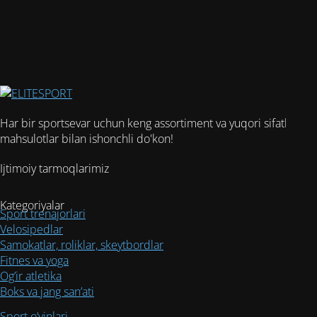
товар
имеет
несколько
вариаций.
Опции
можно
выбрать
на
Har bir sportsevar uchun keng assortiment va yuqori sifatli
странице
mahsulotlar bilan ishonchli do'kon!
товара.
Ijtimoiy tarmoqlarimiz
Kategoriyalar
Sport trenajorlari
Velosipedlar
Samokatlar, roliklar, skeytbordlar
Fitnes va yoga
Og’ir atletika
Boks va jang san’ati
Sport o‘yinlari