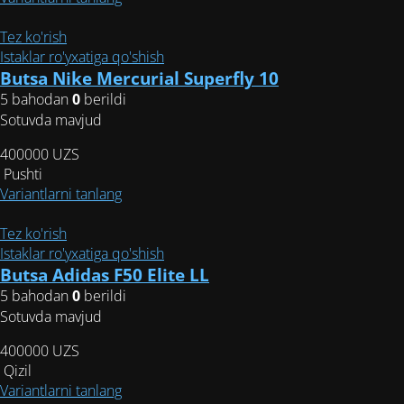
товар
имеет
Tez ko'rish
несколько
Istaklar ro'yxatiga qo'shish
вариаций.
Butsa Nike Mercurial Superfly 10
Опции
5 bahodan
0
berildi
можно
Sotuvda mavjud
выбрать
400000
UZS
на
Pushti
странице
Этот
Variantlarni tanlang
товара.
товар
имеет
Tez ko'rish
несколько
Istaklar ro'yxatiga qo'shish
вариаций.
Butsa Adidas F50 Elite LL
Опции
5 bahodan
0
berildi
можно
Sotuvda mavjud
выбрать
400000
UZS
на
Qizil
странице
Этот
Variantlarni tanlang
товара.