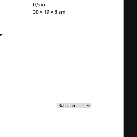
Og'irlik
0,5 кг
O'lchamlari
30 × 19 × 8 sm
Mijozlarning sharhlari
Fikr-mulohazalar
Hozircha sharhlar yo‘q
"Butsa Adidas Predator 26 (Buklama tilchali)" mahsulotiga
birinchilardan bo‘lib fikr bildiring;
Email manzilingiz chop etilmaydi.
Majburiy bandlar
*
bilan
belgilangan
Reyting bo‘yicha baholang
Sizning sharhingiz
*