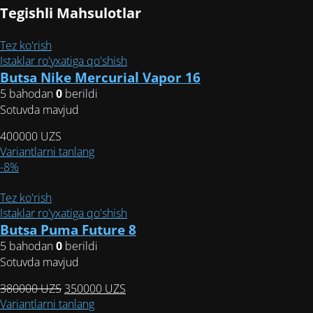
Tegishli Mahsulotlar
Tez ko'rish
Istaklar ro'yxatiga qo'shish
Butsa Nike Mercurial Vapor 16
5 bahodan
0
berildi
Sotuvda mavjud
400000
UZS
Этот
Variantlarni tanlang
товар
-8%
имеет
несколько
Tez ko'rish
вариаций.
Istaklar ro'yxatiga qo'shish
Опции
Butsa Puma Future 8
можно
5 bahodan
0
berildi
выбрать
Sotuvda mavjud
на
Первоначальная
Текущая
380000
UZS
350000
UZS
странице
цена
Этот
цена:
Variantlarni tanlang
товара.