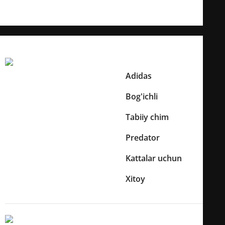
tanlov!
Texnik xususiyatlar
Boshqa Xususiyatlari:
Adidas
Brend
Bog'ichli
Bog'ichlar mavjudligi
Tabiiy chim
O'yin maydoni turi
Predator
Kolleksiya
Kattalar uchun
Yosh toifasi
Xitoy
Ishlab chiqaruvchi mamlakat
O'lcham Va Og'irliklari