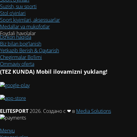
Suzish, suv sporti
Stol o‘yinlari
Sport kiyimlari, aksessuarlar
Medallar va mukofotlar
Foydali havolalar
Do'kon haqida
Biz bilan bog'lanish
Yetkazib Berish & Qaytarish
Chegirmalar Bo’limi
Ommaviy oferta
(TEZ KUNDA) Mobil ilovamizni yuklang!
ELITESPORT
2026. Создано с ❤ в
Media Solutions
Menyu