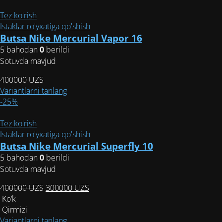
составляла
товар
350000 UZS.
380000 UZS.
имеет
Tez ko'rish
несколько
Istaklar ro'yxatiga qo'shish
вариаций.
Butsa Nike Mercurial Vapor 16
Опции
5 bahodan
0
berildi
можно
Sotuvda mavjud
выбрать
400000
UZS
на
Этот
Variantlarni tanlang
странице
товар
-25%
товара.
имеет
несколько
Tez ko'rish
вариаций.
Istaklar ro'yxatiga qo'shish
Опции
Butsa Nike Mercurial Superfly 10
можно
5 bahodan
0
berildi
выбрать
Sotuvda mavjud
на
Первоначальная
Текущая
400000
UZS
300000
UZS
странице
цена
цена:
Ko‘k
товара.
составляла
300000 UZS.
Qirmizi
400000 UZS.
Этот
Variantlarni tanlang