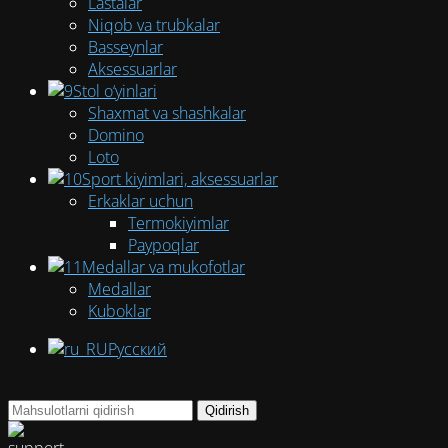
Lastalar
Niqob va trubkalar
Basseynlar
Aksessuarlar
Stol o‘yinlari
Shaxmat va shashkalar
Domino
Loto
Sport kiyimlari, aksessuarlar
Erkaklar uchun
Termokiyimlar
Paypoqlar
Medallar va mukofotlar
Medallar
Kuboklar
Русский
Qidirish