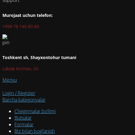
Murojaat uchun telefon:
+998 78 140-80-80
Toshkent sh, Shayxontohur tumani
Labzak ko‘chasi, 2A
Menyu
Login / Register
Barcha kategoriyalar
Chegirmalar bo’limi
Butsalar
Formalar
Biz bilan bog’lanish