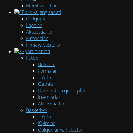
Meditsinbollar
Boks va jang san’ati
Qo‘lqoplar
Lapalar
Aksessuarlar
Kimonolar
Himoya vositalari
Sport o‘yinlari
Futbol
Butsalar
Formalar
To‘plar
Getralar
Darvozabon qo‘lqoplari
Inventarlar
Aksessuarlar
Basketbol
To‘plar
Kiyimlar
Qalqonlar va halqalar