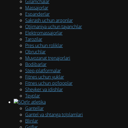
Gilamchalar
Massajorlar
Espanderlar
Sakrash uchun arqonlar
Otjimaniya uchun tayanchlar
Elektromassajorlar
Tarozilar
Pres uchun roliklar
Obruchlar
Muvozanat trenajorlari
Bodibarlar
Step-platformalar
Fitnes uchun yuklar
Fitnes uchun qo’lqoplar
Sheyker va idishlar
Teyplar
Og‘ir atletika
Gantellar
Gantel va shtanga to‘plamlari
Blinlar
Griflar