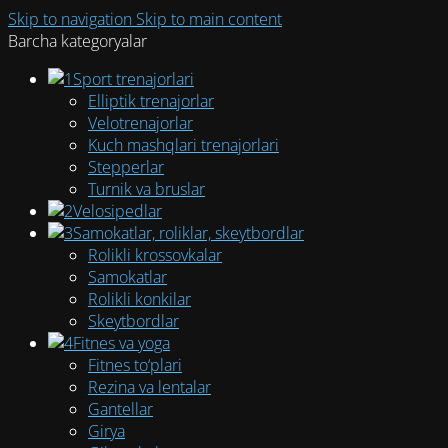
Skip to navigation
Skip to main content
Barcha kategoryalar
Sport trenajorlari
Elliptik trenajorlar
Velotrenajorlar
Kuch mashqlari trenajorlari
Stepperlar
Turnik va bruslar
Velosipedlar
Samokatlar, roliklar, skeytbordlar
Rolikli krossovkalar
Samokatlar
Rolikli konkilar
Skeytbordlar
Fitnes va yoga
Fitnes to‘plari
Rezina va lentalar
Gantellar
Girya