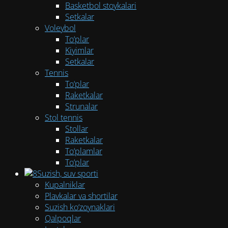
Basketbol stoykalari
Setkalar
Voleybol
To‘plar
Kiyimlar
Setkalar
Tennis
To‘plar
Raketkalar
Strunalar
Stol tennis
Stollar
Raketkalar
To‘plamlar
To‘plar
Suzish, suv sporti
Kupalniklar
Plavkalar va shortilar
Suzish ko‘zoynaklari
Qalpoqlar