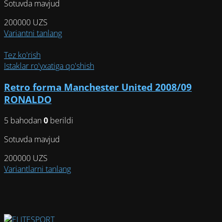
Sotuvda mavjud
странице
товара.
200000
UZS
Этот
Variantni tanlang
товар
имеет
Tez ko'rish
несколько
Istaklar ro'yxatiga qo'shish
вариаций.
Retro forma Manchester United 2008/09
Опции
можно
RONALDO
выбрать
на
5 bahodan
0
berildi
странице
Sotuvda mavjud
товара.
200000
UZS
Этот
Variantlarni tanlang
товар
имеет
несколько
вариаций.