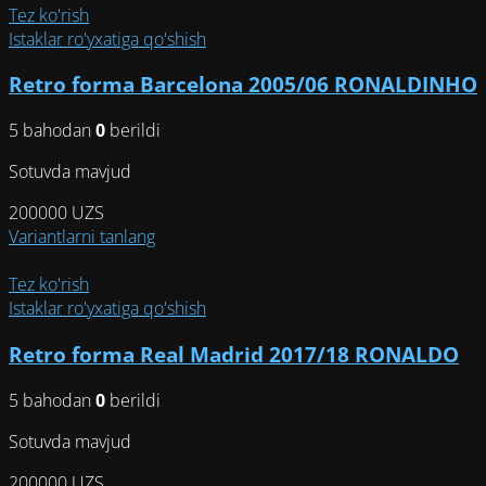
имеет
Tez ko'rish
несколько
Istaklar ro'yxatiga qo'shish
вариаций.
Retro forma Barcelona 2005/06 RONALDINHO
Опции
можно
5 bahodan
0
berildi
выбрать
на
Sotuvda mavjud
странице
товара.
200000
UZS
Этот
Variantlarni tanlang
товар
имеет
Tez ko'rish
несколько
Istaklar ro'yxatiga qo'shish
вариаций.
Retro forma Real Madrid 2017/18 RONALDO
Опции
можно
5 bahodan
0
berildi
выбрать
на
Sotuvda mavjud
странице
товара.
200000
UZS