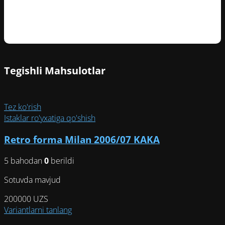
Mijozlarning sharhlari
Tegishli Mahsulotlar
Tez ko'rish
Istaklar ro'yxatiga qo'shish
Retro forma Milan 2006/07 KAKA
5 bahodan
0
berildi
Sotuvda mavjud
200000
UZS
Этот
Variantlarni tanlang
товар