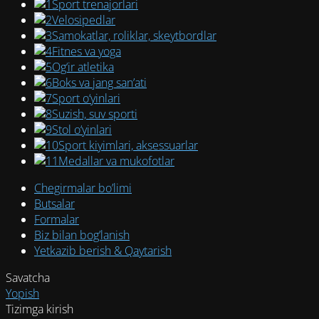
Sport trenajorlari
Velosipedlar
Samokatlar, roliklar, skeytbordlar
Fitnes va yoga
Og‘ir atletika
Boks va jang san’ati
Sport o‘yinlari
Suzish, suv sporti
Stol o‘yinlari
Sport kiyimlari, aksessuarlar
Medallar va mukofotlar
Chegirmalar bo’limi
Butsalar
Formalar
Biz bilan bog’lanish
Yetkazib berish & Qaytarish
Savatcha
Yopish
Tizimga kirish