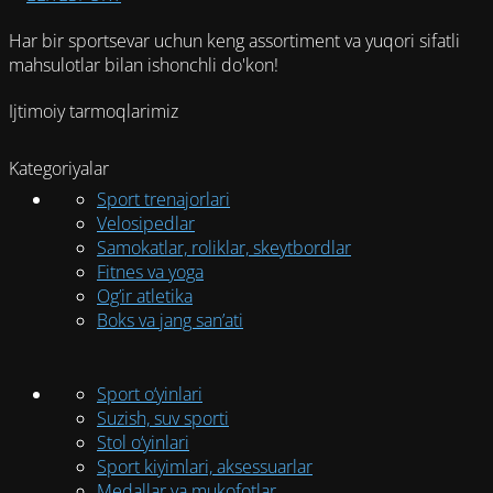
Опции
можно
Har bir sportsevar uchun keng assortiment va yuqori sifatli
выбрать
mahsulotlar bilan ishonchli do'kon!
на
странице
Ijtimoiy tarmoqlarimiz
товара.
Kategoriyalar
Sport trenajorlari
Velosipedlar
Samokatlar, roliklar, skeytbordlar
Fitnes va yoga
Og’ir atletika
Boks va jang san’ati
Sport o‘yinlari
Suzish, suv sporti
Stol o‘yinlari
Sport kiyimlari, aksessuarlar
Medallar va mukofotlar