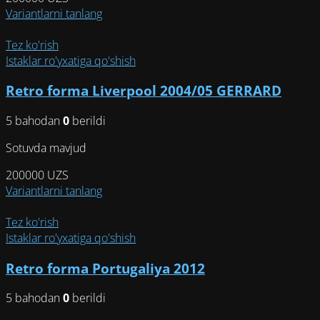
Этот
Variantlarni tanlang
товар
имеет
Tez ko'rish
несколько
Istaklar ro'yxatiga qo'shish
вариаций.
Retro forma Liverpool 2004/05 GERRARD
Опции
можно
5 bahodan
0
berildi
выбрать
на
Sotuvda mavjud
странице
товара.
200000
UZS
Этот
Variantlarni tanlang
товар
имеет
Tez ko'rish
несколько
Istaklar ro'yxatiga qo'shish
вариаций.
Retro forma Portugaliya 2012
Опции
можно
5 bahodan
0
berildi
выбрать
на