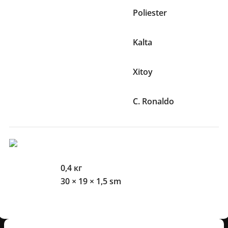
Material
Poliester
Yeng uzunligi
Kalta
Ishlab chiqaruvchi mamlakat
Xitoy
Futbolchilar
C. Ronaldo
O'lcham Va Og'irliklari
Og'irlik
0,4 кг
O'lchamlari
30 × 19 × 1,5 sm