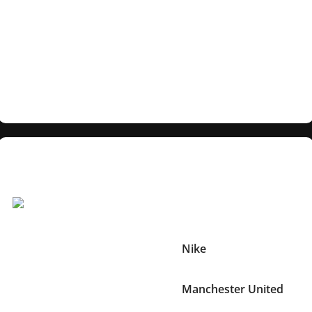
ROMA 2009 27 MAY STADIO OLIMPICO» yozuvi bor, bu
esa finalning bo’lib o’tgan joyi va sanasini bildiradi.
Formaning dizayni Nike tomonidan ishlab chiqilgan. Bu
forma ayniqsa Manchester Unitedning tarixidagi muhim
o’yinlardan biri bo’lgan final o’yini uchun maxsus
tayyorlangan.
Texnik xususiyatlar
Boshqa Xususiyatlari:
Brend
Nike
Jamoa
Manchester United