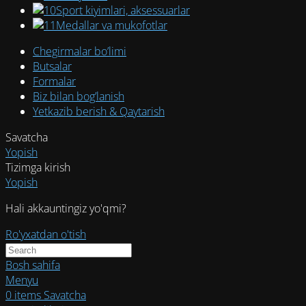
Sport kiyimlari, aksessuarlar
Medallar va mukofotlar
Chegirmalar bo’limi
Butsalar
Formalar
Biz bilan bog’lanish
Yetkazib berish & Qaytarish
Savatcha
Yopish
Tizimga kirish
Yopish
Hali akkauntingiz yo'qmi?
Ro'yxatdan o'tish
Bosh sahifa
Menyu
0
items
Savatcha