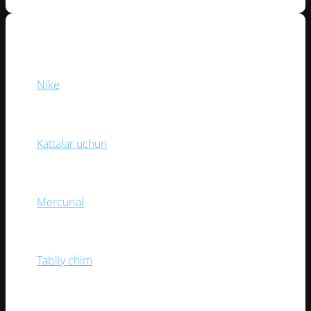
BREND
Nike
(1)
YOSH TOIFASI
Kattalar uchun
(1)
KOLLEKSIYA
Mercurial
(1)
O‘YIN MAYDONI
Tabiiy chim
(1)
RANGI