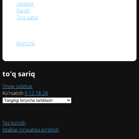
rangdor
(1)
Rangli
(1)
To'q sariq
(1)
BOG‘ICH
Bog'ichli
(1)
to'q sariq
Show sidebar
Ko'rsatish
9
12
18
24
Tez ko'rish
Istaklar ro'yxatiga qo'shish