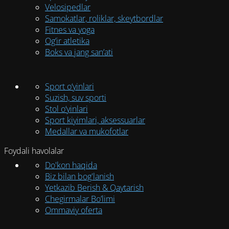
Velosipedlar
Samokatlar, roliklar, skeytbordlar
Fitnes va yoga
Og’ir atletika
Boks va jang san’ati
Sport o‘yinlari
Suzish, suv sporti
Stol o‘yinlari
Sport kiyimlari, aksessuarlar
Medallar va mukofotlar
Foydali havolalar
Do'kon haqida
Biz bilan bog'lanish
Yetkazib Berish & Qaytarish
Chegirmalar Bo’limi
Ommaviy oferta