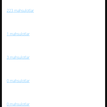
Sport O‘yinlari
223 mahsulotlar
Sport Trenajorlari
1 mahsulotlar
Stol O‘yinlari
3 mahsulotlar
Suzish, Suv Sporti
0 mahsulotlar
Velosipedlar
0 mahsulotlar