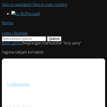
Skip to navigation
Skip to main content
Русский
Menyu
Login / Register
Qidirish
Bosh sahifa
Belgilangan mahsulotlar “to'q sariq”
Yagona natijani ko'rsatish
Boks Va Jang San’ati
1 mahsulotlar
Fitnes Va Yoga