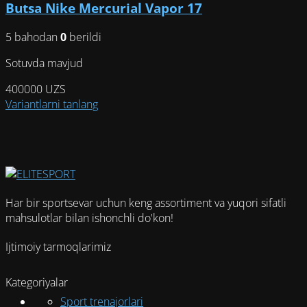
Butsa Nike Mercurial Vapor 17
5 bahodan
0
berildi
Sotuvda mavjud
400000
UZS
Этот
Variantlarni tanlang
товар
имеет
несколько
вариаций.
Опции
можно
Har bir sportsevar uchun keng assortiment va yuqori sifatli
выбрать
mahsulotlar bilan ishonchli do'kon!
на
странице
Ijtimoiy tarmoqlarimiz
товара.
Kategoriyalar
Sport trenajorlari