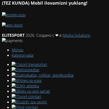
(TEZ KUNDA) Mobil ilovamizni yuklang!
ELITESPORT
2026. Создано с ❤ в
Media Solutions
Menyu
Kategoriyalar
Sport trenajorlari
Velosipedlar
Samokatlar, roliklar, skeytbordlar
Fitnes va yoga
Og‘ir atletika
Boks va jang san’ati
Sport o‘yinlari
Suzish, suv sporti
Stol o‘yinlari