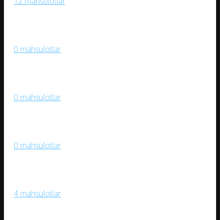
12 mahsulotlar
Medallar Va Mukofotlar
0 mahsulotlar
Og‘ir Atletika
0 mahsulotlar
Samokatlar, Roliklar, Skeytbordlar
0 mahsulotlar
Sport Kiyimlari, Aksessuarlar
4 mahsulotlar