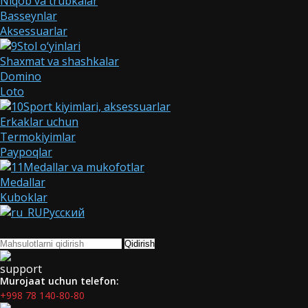
Niqob va trubkalar
Basseynlar
Aksessuarlar
Stol o‘yinlari
Shaxmat va shashkalar
Domino
Loto
Sport kiyimlari, aksessuarlar
Erkaklar uchun
Termokiyimlar
Paypoqlar
Medallar va mukofotlar
Medallar
Kuboklar
Русский
Qidirish
Murojaat uchun telefon:
+998 78 140-80-80