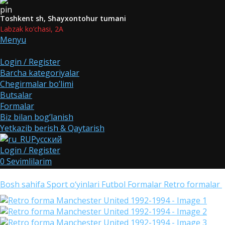
Toshkent sh, Shayxontohur tumani
Labzak ko‘chasi, 2A
Menyu
Login / Register
Barcha kategoriyalar
Chegirmalar bo’limi
Butsalar
Formalar
Biz bilan bog’lanish
Yetkazib berish & Qaytarish
Русский
Login / Register
0
Sevimlilarim
0
items
0
UZS
Bosh sahifa
Sport o‘yinlari
Futbol
Formalar
Retro formalar
Qidirish