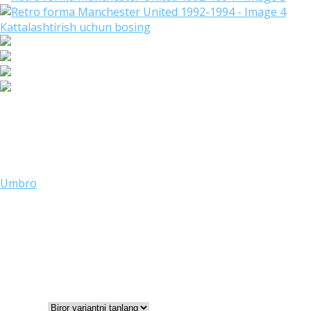
Кattalashtirish uchun bosing
Retro forma Manchester United 
Artikul:
25264-1
Umbro
200000
UZS
S
M
L
O‘lchami
XL
XXL