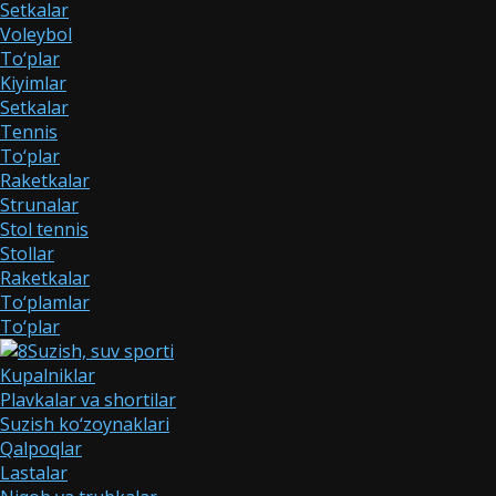
Setkalar
Voleybol
To‘plar
Kiyimlar
Setkalar
Tennis
To‘plar
Raketkalar
Strunalar
Stol tennis
Stollar
Raketkalar
To‘plamlar
To‘plar
Suzish, suv sporti
Kupalniklar
Plavkalar va shortilar
Suzish ko‘zoynaklari
Qalpoqlar
Lastalar