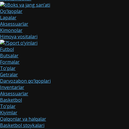
Boks va jang san’ati
Qo‘lqoplar
Lapalar
Aksessuarlar
Kimonolar
Himoya vositalari
Sport o‘yinlari
Futbol
Butsalar
Formalar
To‘plar
Getralar
Darvozabon qo‘lqoplari
Inventarlar
Aksessuarlar
Basketbol
To‘plar
Kiyimlar
Qalqonlar va halqalar
Basketbol stoykalari