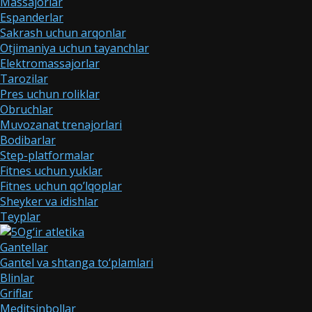
Massajorlar
Espanderlar
Sakrash uchun arqonlar
Otjimaniya uchun tayanchlar
Elektromassajorlar
Tarozilar
Pres uchun roliklar
Obruchlar
Muvozanat trenajorlari
Bodibarlar
Step-platformalar
Fitnes uchun yuklar
Fitnes uchun qo’lqoplar
Sheyker va idishlar
Teyplar
Og‘ir atletika
Gantellar
Gantel va shtanga to‘plamlari
Blinlar
Griflar
Meditsinbollar