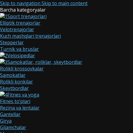
Skip to navigation
Skip to main content
Barcha kategoryalar
Sport trenajorlari
Elliptik trenajorlar
Velotrenajorlar
Kuch mashqlari trenajorlari
Stepperlar
Turnik va bruslar
Velosipedlar
Samokatlar, roliklar, skeytbordlar
Rolikli krossovkalar
Samokatlar
Rolikli konkilar
Skeytbordlar
Fitnes va yoga
Fitnes to‘plari
Rezina va lentalar
Gantellar
Girya
Gilamchalar