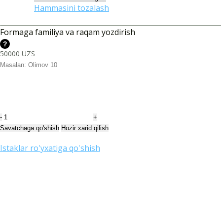
Hammasini tozalash
0
0
Formaga familiya va raqam yozdirish
?
50000
UZS
Qo‘shimcha xizmat narxi:
0
UZS
Jami:
0
UZS
Retro
forma
Savatchaga qo'shish
Hozir xarid qilish
Manchester
Istaklar ro'yxatiga qo'shish
United
1992-
Ulashish:
1994
miqdori
To‘lov usullari: