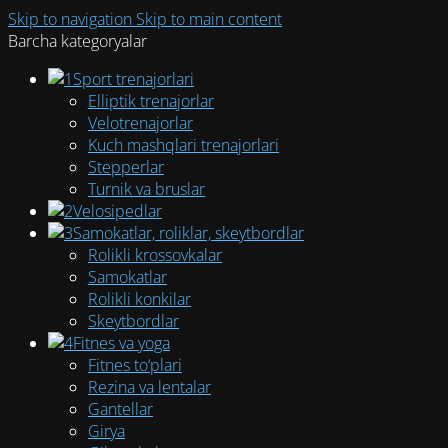
Skip to navigation
Skip to main content
Barcha kategoryalar
Sport trenajorlari
Elliptik trenajorlar
Velotrenajorlar
Kuch mashqlari trenajorlari
Stepperlar
Turnik va bruslar
Velosipedlar
Samokatlar, roliklar, skeytbordlar
Rolikli krossovkalar
Samokatlar
Rolikli konkilar
Skeytbordlar
Fitnes va yoga
Fitnes to‘plari
Rezina va lentalar
Gantellar
Girya