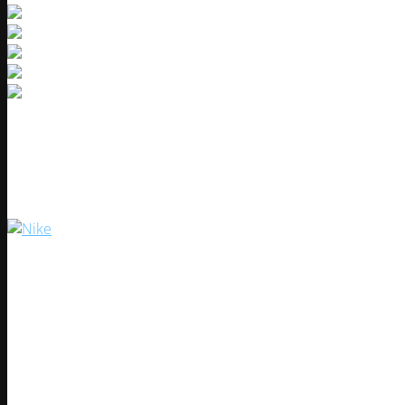
Retro forma Barcelona 1998/9
Artikul:
25114-1
200000
UZS
S
M
L