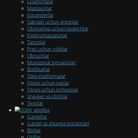
Gilamchalar
Massajorlar
Espanderlar
Sakrash uchun arqonlar
Otjimaniya uchun tayanchlar
Elektromassajorlar
Tarozilar
Pres uchun roliklar
Obruchlar
Muvozanat trenajorlari
Bodibarlar
Step-platformalar
Fitnes uchun yuklar
Fitnes uchun qo’lqoplar
Sheyker va idishlar
Teyplar
Og‘ir atletika
Gantellar
Gantel va shtanga to‘plamlari
Blinlar
Griflar