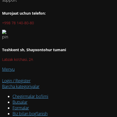
Murojaat uchun telefon:
+998 78 140-80-80
Toshkent sh, Shayxontohur tumani
Labzak ko‘chasi, 2A
Menyu
Login / Register
Barcha kategoriyalar
Chegirmalar bo’limi
Butsalar
Formalar
Biz bilan bog’lanish