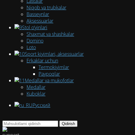
Lastalar
Niqob va trubkalar
Basseynlar
Aksessuarlar
Stol o‘yinlari
Shaxmat va shashkalar
Domino
Loto
Sport kiyimlari, aksessuarlar
Erkaklar uchun
Termokiyimlar
Paypoqlar
Medallar va mukofotlar
Medallar
Kuboklar
Русский
Qidirish