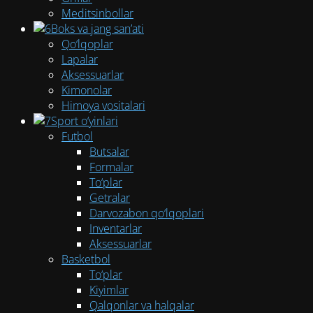
Meditsinbollar
Boks va jang san’ati
Qo‘lqoplar
Lapalar
Aksessuarlar
Kimonolar
Himoya vositalari
Sport o‘yinlari
Futbol
Butsalar
Formalar
To‘plar
Getralar
Darvozabon qo‘lqoplari
Inventarlar
Aksessuarlar
Basketbol
To‘plar
Kiyimlar
Qalqonlar va halqalar