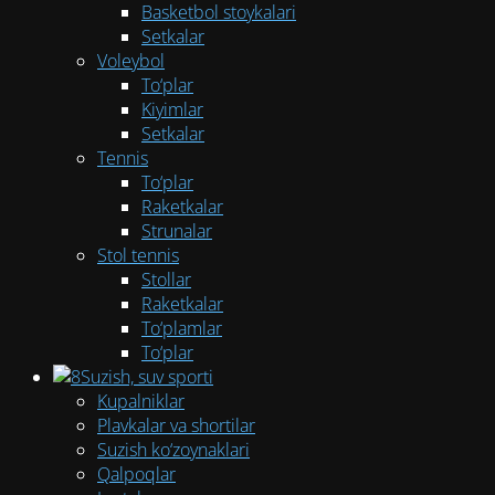
Basketbol stoykalari
Setkalar
Voleybol
To‘plar
Kiyimlar
Setkalar
Tennis
To‘plar
Raketkalar
Strunalar
Stol tennis
Stollar
Raketkalar
To‘plamlar
To‘plar
Suzish, suv sporti
Kupalniklar
Plavkalar va shortilar
Suzish ko‘zoynaklari
Qalpoqlar