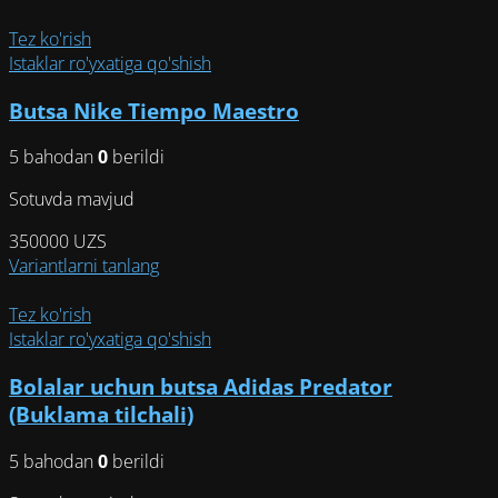
Tez ko'rish
Istaklar ro'yxatiga qo'shish
Butsa Nike Tiempo Maestro
5 bahodan
0
berildi
Sotuvda mavjud
350000
UZS
Этот
Variantlarni tanlang
товар
имеет
Tez ko'rish
несколько
Istaklar ro'yxatiga qo'shish
вариаций.
Bolalar uchun butsa Adidas Predator
Опции
можно
(Buklama tilchali)
выбрать
на
5 bahodan
0
berildi
странице