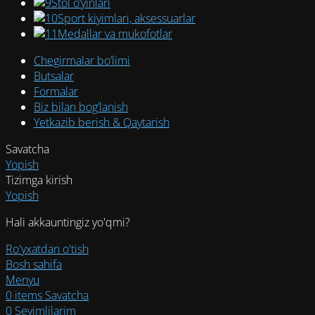
Stol o‘yinlari
Sport kiyimlari, aksessuarlar
Medallar va mukofotlar
Chegirmalar bo’limi
Butsalar
Formalar
Biz bilan bog’lanish
Yetkazib berish & Qaytarish
Savatcha
Yopish
Tizimga kirish
Yopish
Hali akkauntingiz yo'qmi?
Ro'yxatdan o'tish
Bosh sahifa
Menyu
0
items
Savatcha
0
Sevimlilarim