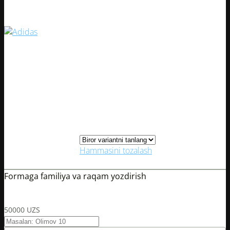
Artikul:
38784-1
90000
UZS
S
M
L
Kiyimlar o‘lchami
XL
XXL
Hammasini tozalash
0
0
Formaga familiya va raqam yozdirish
?
Ism va raqam yozdirishda faqat oldindan to‘lov qabul qilinadi.
50000
UZS