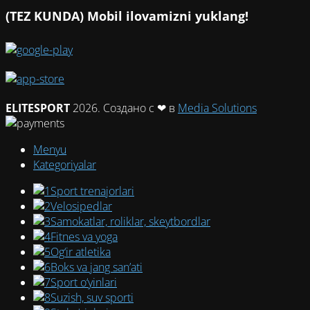
(TEZ KUNDA) Mobil ilovamizni yuklang!
ELITESPORT
2026. Создано с ❤ в
Media Solutions
Menyu
Kategoriyalar
Sport trenajorlari
Velosipedlar
Samokatlar, roliklar, skeytbordlar
Fitnes va yoga
Og‘ir atletika
Boks va jang san’ati
Sport o‘yinlari
Suzish, suv sporti