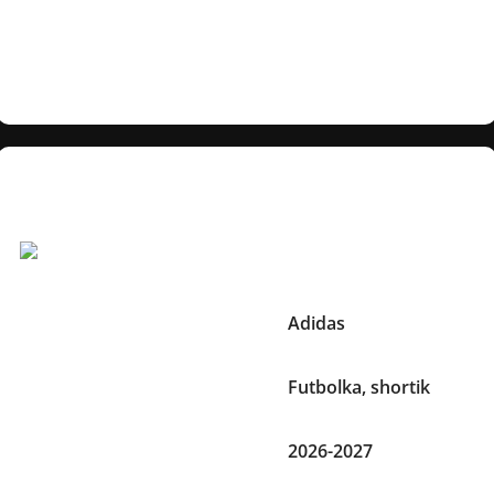
va nozik naqshlar esa ushbu dizaynni yanada jozibador
qiladi. Maydonda ham, kundalik uslubda ham ajralib
turadigan haqiqiy masterpiece!
Texnik xususiyatlar
Boshqa Xususiyatlari:
Brend
Adidas
To'plamda
Futbolka, shortik
Mavsum
2026-2027