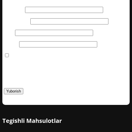
Afzalliklari
Kamchiliklari
Ism
*
Email
*
Keyingi marta fikr bildirishim uchun bu brauzerda
mening ismim, email va saytim manzili saqlansin.
You have to be logged in to be able to add photos to your
review.
Tegishli Mahsulotlar