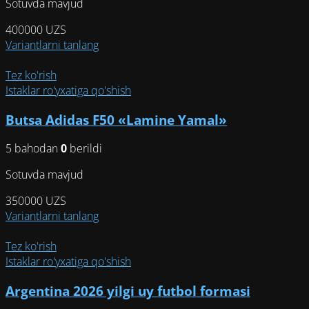
Sotuvda mavjud
товара.
400000
UZS
Этот
Variantlarni tanlang
товар
имеет
Tez ko'rish
несколько
Istaklar ro'yxatiga qo'shish
вариаций.
Butsa Adidas F50 «Lamine Yamal»
Опции
можно
5 bahodan
0
berildi
выбрать
на
Sotuvda mavjud
странице
товара.
350000
UZS
Этот
Variantlarni tanlang
товар
имеет
Tez ko'rish
несколько
Istaklar ro'yxatiga qo'shish
вариаций.
Argentina 2026 yilgi uy futbol formasi
Опции
можно