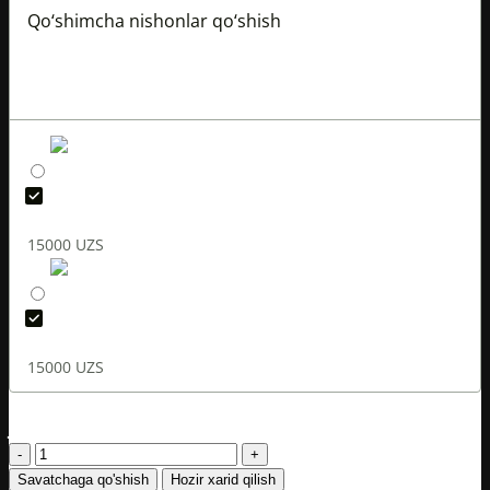
Qo‘shimcha nishonlar qo‘shish
?
Qo‘shimcha nishonlarda buyurtma faqat oldindan to‘lov
bilan qabul qilinadi.
FIFA 2026 Emblem
15000
UZS
FIFA World Cup 26
15000
UZS
Qo‘shimcha xizmat narxi:
0
UZS
Jami:
0
UZS
Ispaniya
2026
Savatchaga qo'shish
Hozir xarid qilish