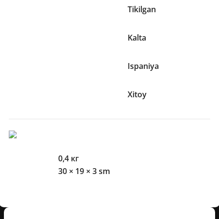
Bezak elementlari
Tikilgan
Yeng uzunligi
Kalta
Terma jamoa
Ispaniya
Ishlab chiqaruvchi mamlakat
Xitoy
O'lcham Va Og'irliklari
Og'irlik
0,4 кг
O'lchamlari
30 × 19 × 3 sm