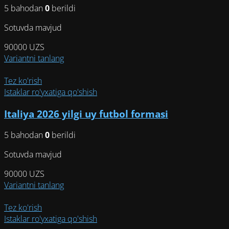
5 bahodan
0
berildi
выбрать
на
Sotuvda mavjud
странице
товара.
90000
UZS
Этот
Variantni tanlang
товар
имеет
Tez ko'rish
несколько
Istaklar ro'yxatiga qo'shish
вариаций.
Italiya 2026 yilgi uy futbol formasi
Опции
можно
5 bahodan
0
berildi
выбрать
на
Sotuvda mavjud
странице
товара.
90000
UZS
Этот
Variantni tanlang
товар
имеет
Tez ko'rish
несколько
Istaklar ro'yxatiga qo'shish