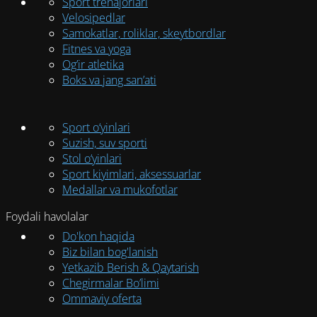
Sport trenajorlari
Velosipedlar
Samokatlar, roliklar, skeytbordlar
Fitnes va yoga
Og’ir atletika
Boks va jang san’ati
Sport o‘yinlari
Suzish, suv sporti
Stol o‘yinlari
Sport kiyimlari, aksessuarlar
Medallar va mukofotlar
Foydali havolalar
Do'kon haqida
Biz bilan bog'lanish
Yetkazib Berish & Qaytarish
Chegirmalar Bo’limi
Ommaviy oferta