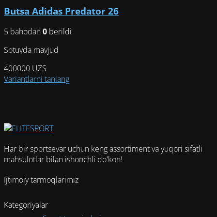
вариаций.
Butsa Adidas Predator 26
Опции
можно
5 bahodan
0
berildi
выбрать
на
Sotuvda mavjud
странице
товара.
400000
UZS
Этот
Variantlarni tanlang
товар
имеет
несколько
вариаций.
Опции
можно
Har bir sportsevar uchun keng assortiment va yuqori sifatli
выбрать
mahsulotlar bilan ishonchli do'kon!
на
странице
Ijtimoiy tarmoqlarimiz
товара.
Kategoriyalar