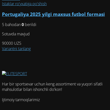
несколько
Istaklar ro'yxatiga qo'shish
вариаций.
Portugaliya 2025 yilgi maxsus futbol formasi
Опции
можно
5 bahodan
0
berildi
выбрать
на
Sotuvda mavjud
странице
товара.
90000
UZS
Этот
Variantni tanlang
товар
имеет
несколько
вариаций.
Опции
можно
Har bir sportsevar uchun keng assortiment va yuqori sifatli
выбрать
mahsulotlar bilan ishonchli do'kon!
на
странице
Ijtimoiy tarmoqlarimiz
товара.