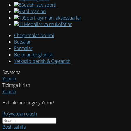
Suzish, suv sporti
Stol o‘yinlari
Sport kiyimlari, aksessuarlar
Medallar va mukofotlar
Chegirmalar bo’limi
Butsalar
Formalar
Biz bilan bog’lanish
Yetkazib berish & Qaytarish
Savatcha
Yopish
Tizimga kirish
Yopish
Hali akkauntingiz yo'qmi?
Ro'yxatdan o'tish
Bosh sahifa