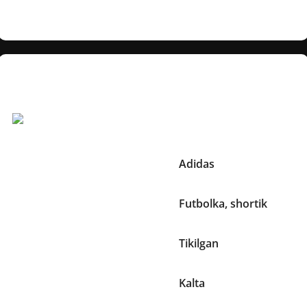
to’plamga to’liq sportbop ko’rinish bag’ishlaydi.
Texnik xususiyatlar
Boshqa Xususiyatlari:
Brend
Adidas
To'plamda
Futbolka, shortik
Bezak elementlari
Tikilgan
Yeng uzunligi
Kalta