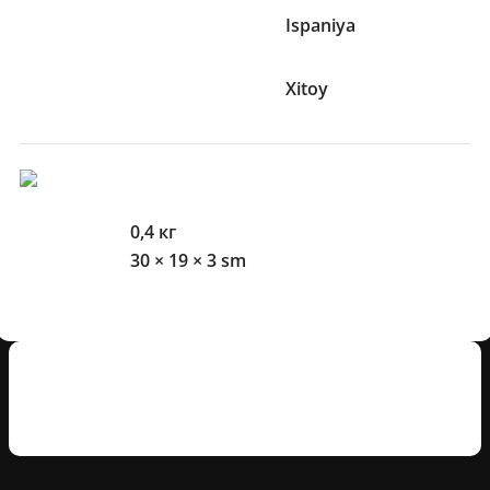
Terma jamoa
Ispaniya
Ishlab chiqaruvchi mamlakat
Xitoy
O'lcham Va Og'irliklari
Og'irlik
0,4 кг
O'lchamlari
30 × 19 × 3 sm
Mijozlarning sharhlari