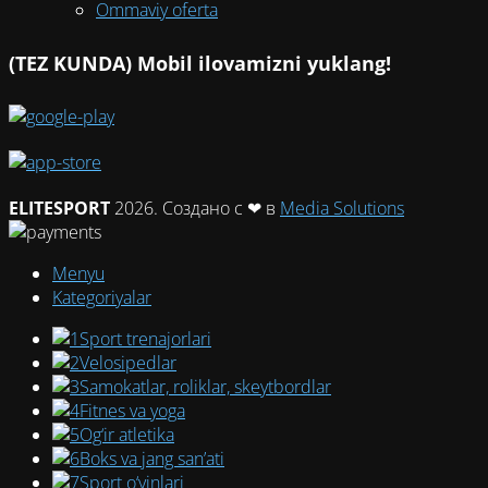
Ommaviy oferta
(TEZ KUNDA) Mobil ilovamizni yuklang!
ELITESPORT
2026. Создано с ❤ в
Media Solutions
Menyu
Kategoriyalar
Sport trenajorlari
Velosipedlar
Samokatlar, roliklar, skeytbordlar
Fitnes va yoga
Og‘ir atletika
Boks va jang san’ati
Sport o‘yinlari