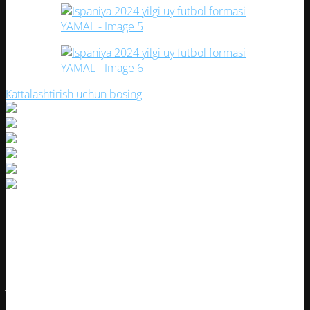
Кattalashtirish uchun bosing
Ispaniya 2024 yilgi uy futbol formasi
YAMAL
Ispaniya terma jamoasining 2024 yilgi futbol formasi milliy
jamoa an’analari va zamonaviy dizaynni o’zida mujassam
etgan.