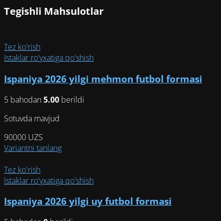
Tegishli Mahsulotlar
Tez ko'rish
Istaklar ro'yxatiga qo'shish
Ispaniya 2026 yilgi mehmon futbol formasi
5 bahodan
5.00
berildi
Sotuvda mavjud
90000
UZS
Этот
Variantni tanlang
товар
имеет
Tez ko'rish
несколько
Istaklar ro'yxatiga qo'shish
вариаций.
Ispaniya 2026 yilgi uy futbol formasi
Опции
можно