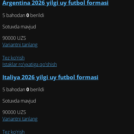
Argentina 2026 yilgi uy futbol formasi
Опции
можно
5 bahodan
0
berildi
выбрать
на
Sotuvda mavjud
странице
товара.
90000
UZS
Этот
Variantni tanlang
товар
имеет
Tez ko'rish
несколько
Istaklar ro'yxatiga qo'shish
вариаций.
Italiya 2026 yilgi uy futbol formasi
Опции
можно
5 bahodan
0
berildi
выбрать
на
Sotuvda mavjud
странице
товара.
90000
UZS
Этот
Variantni tanlang
товар
имеет
Tez ko'rish