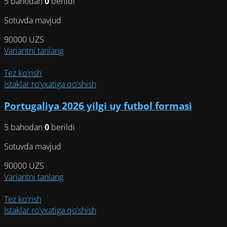
5 bahodan
0
berildi
выбрать
на
Sotuvda mavjud
странице
товара.
90000
UZS
Этот
Variantni tanlang
товар
имеет
Tez ko'rish
несколько
Istaklar ro'yxatiga qo'shish
вариаций.
Portugaliya 2026 yilgi uy futbol formasi
Опции
можно
5 bahodan
0
berildi
выбрать
на
Sotuvda mavjud
странице
товара.
90000
UZS
Этот
Variantni tanlang
товар
имеет
Tez ko'rish
несколько
Istaklar ro'yxatiga qo'shish
вариаций.