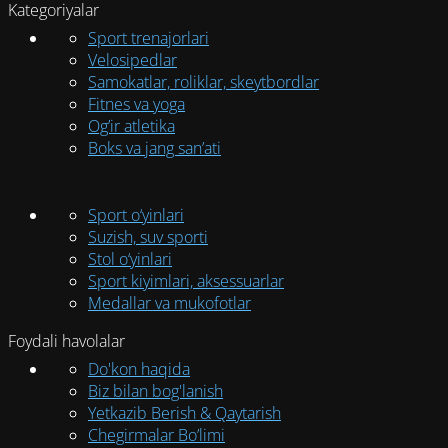
Kategoriyalar
Sport trenajorlari
Velosipedlar
Samokatlar, roliklar, skeytbordlar
Fitnes va yoga
Og’ir atletika
Boks va jang san’ati
Sport o‘yinlari
Suzish, suv sporti
Stol o‘yinlari
Sport kiyimlari, aksessuarlar
Medallar va mukofotlar
Foydali havolalar
Do'kon haqida
Biz bilan bog'lanish
Yetkazib Berish & Qaytarish
Chegirmalar Bo’limi