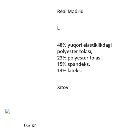
Jamoa
Real Madrid
O'lchami
L
48% yuqori elastiklikdagi
polyester tolasi,
Material
23% polyester tolasi,
15% spandeks,
14% lateks.
Ishlab chiqaruvchi
Xitoy
mamlakat
O'lcham Va Og'irliklari
Og'irlik
0,3 кг