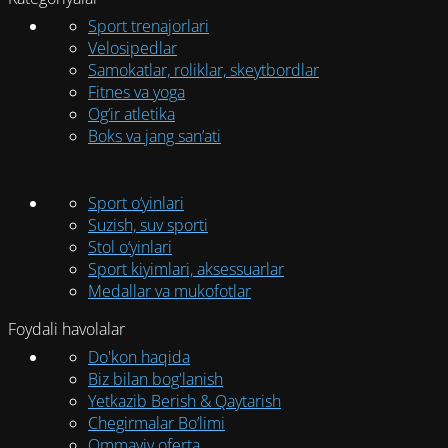
Sport trenajorlari
Velosipedlar
Samokatlar, roliklar, skeytbordlar
Fitnes va yoga
Og’ir atletika
Boks va jang san’ati
Sport o‘yinlari
Suzish, suv sporti
Stol o‘yinlari
Sport kiyimlari, aksessuarlar
Medallar va mukofotlar
Foydali havolalar
Do'kon haqida
Biz bilan bog'lanish
Yetkazib Berish & Qaytarish
Chegirmalar Bo’limi
Ommaviy oferta