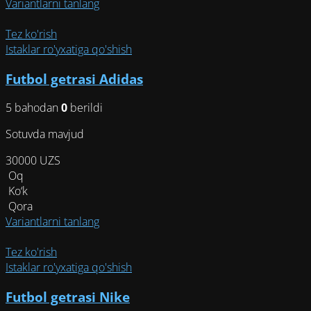
Этот
Variantlarni tanlang
товар
имеет
Tez ko'rish
несколько
Istaklar ro'yxatiga qo'shish
вариаций.
Futbol getrasi Adidas
Опции
можно
5 bahodan
0
berildi
выбрать
на
Sotuvda mavjud
странице
товара.
30000
UZS
Oq
Ko‘k
Qora
Этот
Variantlarni tanlang
товар
имеет
Tez ko'rish
несколько
Istaklar ro'yxatiga qo'shish
вариаций.
Futbol getrasi Nike
Опции