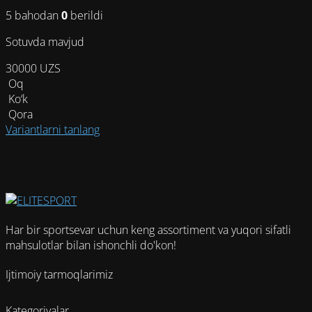
можно
5 bahodan
0
berildi
выбрать
на
Sotuvda mavjud
странице
товара.
30000
UZS
Oq
Ko‘k
Qora
Этот
Variantlarni tanlang
товар
имеет
несколько
вариаций.
Опции
можно
Har bir sportsevar uchun keng assortiment va yuqori sifatli
выбрать
mahsulotlar bilan ishonchli do'kon!
на
странице
Ijtimoiy tarmoqlarimiz
товара.
Kategoriyalar