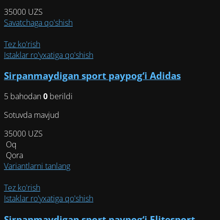
35000
UZS
Savatchaga qo'shish
Tez ko'rish
Istaklar ro'yxatiga qo'shish
Sirpanmaydigan sport paypog‘i Adidas
5 bahodan
0
berildi
Sotuvda mavjud
35000
UZS
Oq
Qora
Этот
Variantlarni tanlang
товар
имеет
Tez ko'rish
несколько
Istaklar ro'yxatiga qo'shish
вариаций.
Sirpanmaydigan sport paypog‘i Elitesport
Опции