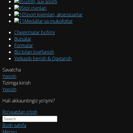
Suzish, suv sporti
Stol o‘yinlari
Sport kiyimlari, aksessuarlar
Medallar va mukofotlar
Chegirmalar bo’limi
Butsalar
Formalar
Biz bilan bog’lanish
Yetkazib berish & Qaytarish
Savatcha
Yopish
Tizimga kirish
Yopish
Hali akkauntingiz yo'qmi?
Ro'yxatdan o'tish
Bosh sahifa
Menyu