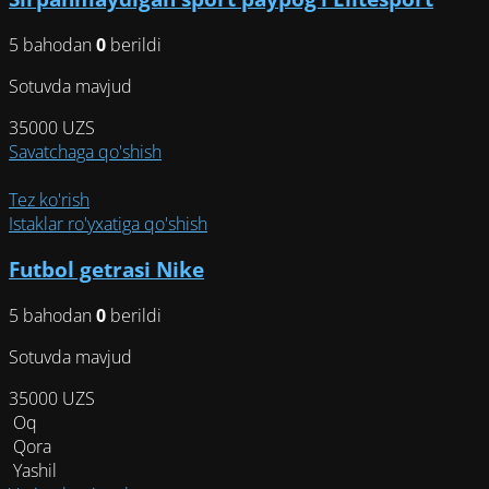
можно
5 bahodan
0
berildi
выбрать
на
Sotuvda mavjud
странице
товара.
35000
UZS
Savatchaga qo'shish
Tez ko'rish
Istaklar ro'yxatiga qo'shish
Futbol getrasi Nike
5 bahodan
0
berildi
Sotuvda mavjud
35000
UZS
Oq
Qora
Yashil