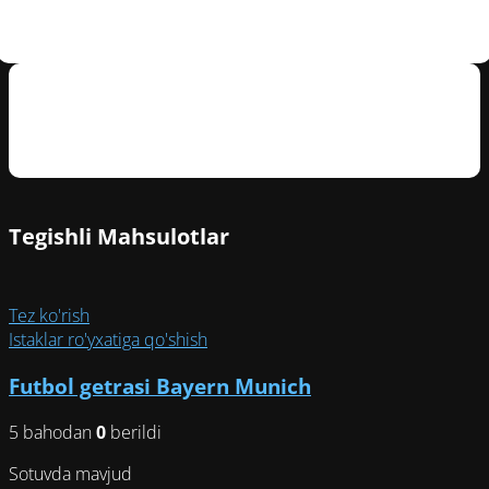
Mijozlarning sharhlari
Tegishli Mahsulotlar
Tez ko'rish
Istaklar ro'yxatiga qo'shish
Futbol getrasi Bayern Munich
5 bahodan
0
berildi
Sotuvda mavjud