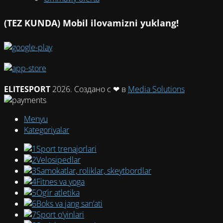
(TEZ KUNDA) Mobil ilovamizni yuklang!
ELITESPORT
2026. Создано с ❤ в
Media Solutions
Menyu
Kategoriyalar
Sport trenajorlari
Velosipedlar
Samokatlar, roliklar, skeytbordlar
Fitnes va yoga
Og‘ir atletika
Boks va jang san’ati
Sport o‘yinlari