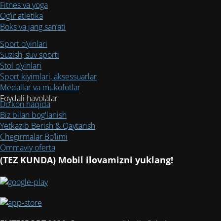
Fitnes va yoga
Og’ir atletika
Boks va jang san’ati
Sport o‘yinlari
Suzish, suv sporti
Stol o‘yinlari
Sport kiyimlari, aksessuarlar
Medallar va mukofotlar
Foydali havolalar
Do'kon haqida
Biz bilan bog'lanish
Yetkazib Berish & Qaytarish
Chegirmalar Bo’limi
Ommaviy oferta
(TEZ KUNDA) Mobil ilovamizni yuklang!