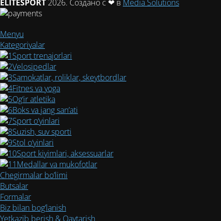
ELITESPORT
2026. Создано с ❤ в
Media Solutions
Menyu
Kategoriyalar
Sport trenajorlari
Velosipedlar
Samokatlar, roliklar, skeytbordlar
Fitnes va yoga
Og‘ir atletika
Boks va jang san’ati
Sport o‘yinlari
Suzish, suv sporti
Stol o‘yinlari
Sport kiyimlari, aksessuarlar
Medallar va mukofotlar
Chegirmalar bo’limi
Butsalar
Formalar
Biz bilan bog’lanish
Yetkazib berish & Qaytarish