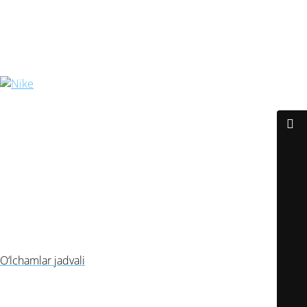
Butsa Nike Mercurial Superfly 10
Artikul:
30959-1
O‘lchamlar jadvali
Butsa o‘lchami
Oyoq uzunligi (mm)
39
245
40
250
41
260
42
265
43
275
44
280
45
290
O‘lchamlar jadvali
39
40