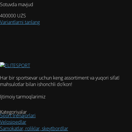
выбрать
Sotuvda mavjud
на
странице
400000
UZS
товара.
Этот
Variantlarni tanlang
товар
имеет
несколько
вариаций.
Опции
можно
выбрать
на
Har bir sportsevar uchun keng assortiment va yuqori sifatli
странице
mahsulotlar bilan ishonchli do'kon!
товара.
Ijtimoiy tarmoqlarimiz
Kategoriyalar
Sport trenajorlari
Velosipedlar
Samokatlar, roliklar, skeytbordlar