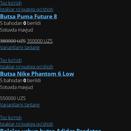
несколько
Tez ko'rish
вариаций.
Istaklar ro'yxatiga qo'shish
Опции
Butsa Puma Future 8
можно
5 bahodan
0
berildi
выбрать
Sotuvda mavjud
на
Первоначальная
Текущая
380000
UZS
350000
UZS
странице
цена
Этот
цена:
Variantlarni tanlang
товара.
составляла
товар
350000 UZS.
380000 UZS.
имеет
Tez ko'rish
несколько
Istaklar ro'yxatiga qo'shish
вариаций.
Butsa Nike Phantom 6 Low
Опции
5 bahodan
0
berildi
можно
Sotuvda mavjud
выбрать
550000
UZS
на
Этот
Variantlarni tanlang
странице
товар
товара.
имеет
Tez ko'rish
несколько
Istaklar ro'yxatiga qo'shish
вариаций.
Bolalar uchun butsa Adidas Predator