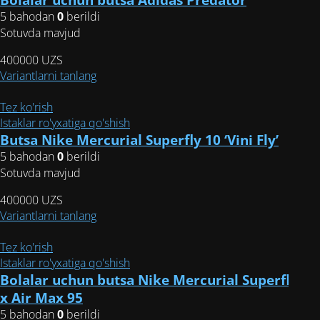
Опции
5 bahodan
0
berildi
можно
Sotuvda mavjud
выбрать
400000
UZS
на
Этот
Variantlarni tanlang
странице
товар
товара.
имеет
Tez ko'rish
несколько
Istaklar ro'yxatiga qo'shish
вариаций.
Butsa Nike Mercurial Superfly 10 ‘Vini Fly’
Опции
5 bahodan
0
berildi
можно
Sotuvda mavjud
выбрать
400000
UZS
на
Этот
Variantlarni tanlang
странице
товар
товара.
имеет
Tez ko'rish
несколько
Istaklar ro'yxatiga qo'shish
вариаций.
Bolalar uchun butsa Nike Mercurial Superfly 10
Опции
x Air Max 95
можно
5 bahodan
0
berildi