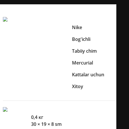
Texnik xususiyatlar
Boshqa Xususiyatlari:
Nike
Brend
Bog'ichli
Bog'ichlar mavjudligi
Tabiiy chim
O'yin maydoni turi
Mercurial
Kolleksiya
Kattalar uchun
Yosh toifasi
Xitoy
Ishlab chiqaruvchi mamlakat
O'lcham Va Og'irliklari
Og'irlik
0,4 кг
O'lchamlari
30 × 19 × 8 sm