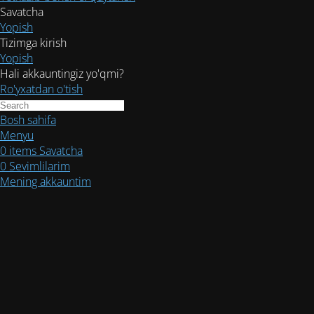
Savatcha
Yopish
Tizimga kirish
Yopish
Hali akkauntingiz yo'qmi?
Ro'yxatdan o'tish
Bosh sahifa
Menyu
0
items
Savatcha
0
Sevimlilarim
Mening akkauntim
Texnik ishlar