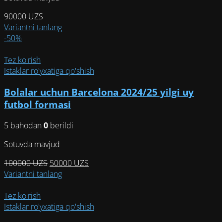
товара.
90000
UZS
Этот
Variantni tanlang
товар
-50%
имеет
несколько
Tez ko'rish
вариаций.
Istaklar ro'yxatiga qo'shish
Опции
Bolalar uchun Barcelona 2024/25 yilgi uy
можно
выбрать
futbol formasi
на
странице
5 bahodan
0
berildi
товара.
Sotuvda mavjud
Первоначальная
Текущая
100000
UZS
50000
UZS
цена
Этот
цена:
Variantni tanlang
составляла
товар
50000 UZS.
100000 UZS.
имеет
Tez ko'rish
несколько
Istaklar ro'yxatiga qo'shish
вариаций.