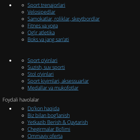
Sport trenajorlari
Velosipedlar
Samokatlar, roliklar, skeytbordlar
Fitnes va yoga
Og’ir atletika
Boks va jang san’ati
Sport o‘yinlari
Suzish, suv sporti
Stol o‘yinlari
Sport kiyimlari, aksessuarlar
Medallar va mukofotlar
Foydali havolalar
Do'kon haqida
Biz bilan bog'lanish
Yetkazib Berish & Qaytarish
Chegirmalar Bo’limi
Ommaviy oferta