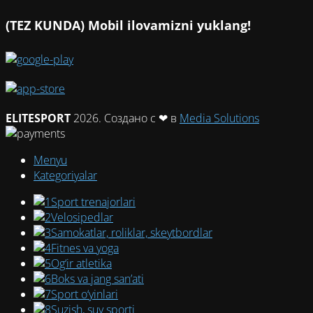
(TEZ KUNDA) Mobil ilovamizni yuklang!
ELITESPORT
2026. Создано с ❤ в
Media Solutions
Menyu
Kategoriyalar
Sport trenajorlari
Velosipedlar
Samokatlar, roliklar, skeytbordlar
Fitnes va yoga
Og‘ir atletika
Boks va jang san’ati
Sport o‘yinlari
Suzish, suv sporti