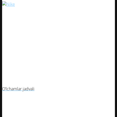
O‘lchamlar jadvali
O‘lcham
Yosh oralig‘i
Bo‘y (sm)
Ko‘krak aylanasi (sm)
16
2-3 yosh
90-100
48-52
18
3-4 yosh
100-110
52-56
20
5-6 yosh
110-120
56-60
22
7-8 yosh
120-130
60-64
24
9-10 yosh
130-140
64-68
26
11-12 yosh
140-150
68-72
28
13-14 yosh
150-160
72-76
30
15-16 yosh
160-170
76-80
O‘lchamlar jadvali
16
18
20
22