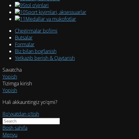
Stol o‘yinlari
Sport kiyimlari, aksessuarlar
Medallar va mukofotlar
Chegirmalar bo’limi
Butsalar
Formalar
Biz bilan bog’lanish
Yetkazib berish & Qaytarish
Savatcha
Yopish
Tizimga kirish
Yopish
Hali akkauntingiz yo'qmi?
Ro'yxatdan o'tish
Bosh sahifa
Menyu