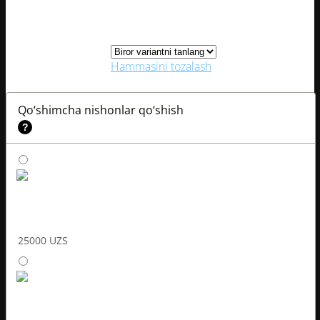
Kiyimlar o‘lchami
24
26
28
Hammasini tozalash
0
0
Qo‘shimcha nishonlar qo‘shish
?
UCL va
Foundation
25000
UZS
LA LIGA