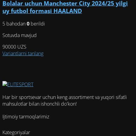
Bolalar uchun Manchester City 2024/25 yilgi
Опции
можно
uy futbol formasi HAALAND
выбрать
на
5 bahodan
0
berildi
странице
Sotuvda mavjud
товара.
90000
UZS
Этот
Variantlarni tanlang
товар
имеет
несколько
вариаций.
Опции
можно
Har bir sportsevar uchun keng assortiment va yuqori sifatli
выбрать
mahsulotlar bilan ishonchli do'kon!
на
странице
Ijtimoiy tarmoqlarimiz
товара.
Kategoriyalar