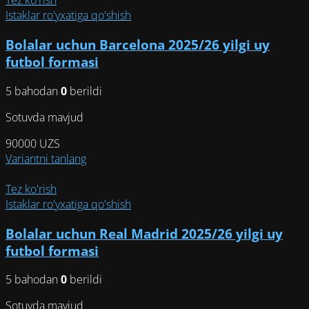
Tez ko'rish
несколько
Istaklar ro'yxatiga qo'shish
вариаций.
Bolalar uchun Barcelona 2025/26 yilgi uy
Опции
можно
futbol formasi
выбрать
на
5 bahodan
0
berildi
странице
Sotuvda mavjud
товара.
90000
UZS
Этот
Variantni tanlang
товар
имеет
Tez ko'rish
несколько
Istaklar ro'yxatiga qo'shish
вариаций.
Bolalar uchun Real Madrid 2025/26 yilgi uy
Опции
можно
futbol formasi
выбрать
на
5 bahodan
0
berildi
странице
Sotuvda mavjud