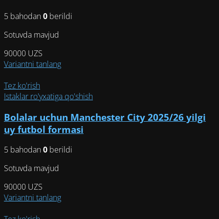
5 bahodan
0
berildi
Sotuvda mavjud
90000
UZS
Этот
Variantni tanlang
товар
имеет
Tez ko'rish
несколько
Istaklar ro'yxatiga qo'shish
вариаций.
Bolalar uchun Manchester City 2025/26 yilgi
Опции
можно
uy futbol formasi
выбрать
на
5 bahodan
0
berildi
странице
Sotuvda mavjud
товара.
90000
UZS
Этот
Variantni tanlang
товар
имеет