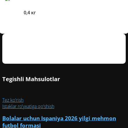
Og'irlik
0,4 кг
Mijozlarning sharhlari
Tegishli Mahsulotlar
Tez ko'rish
Istaklar ro'yxatiga qo'shish
Bolalar uchun Ispaniya 2026 yilgi mehmon
futbol formasi