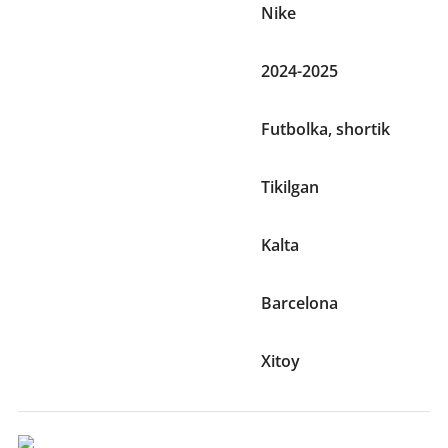
Brend
Nike
Mavsum
2024-2025
To‘plamda
Futbolka, shortik
Bezak elementlari
Tikilgan
Yeng uzunligi
Kalta
Jamoa
Barcelona
Ishlab chiqaruvchi mamlakat
Xitoy
O'lcham Va Og'irliklari