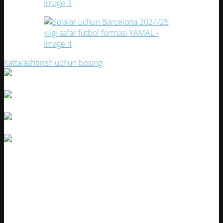
Кattalashtirish uchun bosing
Bolalar uchun Barcelona 2024/25 yilgi
safar futbol formasi YAMAL
Artikul:
27329-1