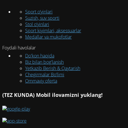
Sport o‘yinlari
Suzish, suv sporti
Stol o‘yinlari
Sport kiyimlari, aksessuarlar
Medallar va mukofotlar
Foydali havolalar
Do'kon haqida
Biz bilan bog'lanish
Yetkazib Berish & Qaytarish
Chegirmalar Bo’limi
Ommaviy oferta
(TEZ KUNDA) Mobil ilovamizni yuklang!