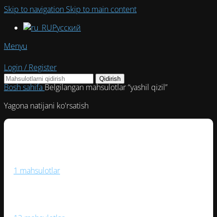
Skip to navigation
Skip to main content
Русский
Menyu
Login / Register
Qidirish
Bosh sahifa
Belgilangan mahsulotlar “yashil qizil”
Yagona natijani ko'rsatish
Boks Va Jang San’ati
1 mahsulotlar
Fitnes Va Yoga