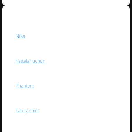
BREND
Nike
(1)
YOSH TOIFASI
Kattalar uchun
(1)
KOLLEKSIYA
Phantom
(1)
O‘YIN MAYDONI
Tabiiy chim
(1)
BOG‘ICH