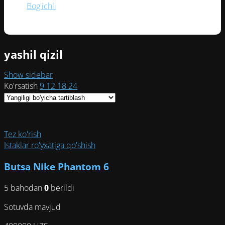
Bog'ichli
(1)
yashil qizil
Show sidebar
Ko'rsatish
9
12
18
24
Tez ko'rish
Istaklar ro'yxatiga qo'shish
Butsa Nike Phantom 6
5 bahodan
0
berildi
Sotuvda mavjud