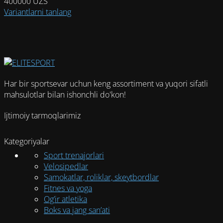
400000
UZS
Этот
Variantlarni tanlang
товар
имеет
несколько
вариаций.
Опции
можно
Har bir sportsevar uchun keng assortiment va yuqori sifatli
выбрать
mahsulotlar bilan ishonchli do'kon!
на
странице
Ijtimoiy tarmoqlarimiz
товара.
Kategoriyalar
Sport trenajorlari
Velosipedlar
Samokatlar, roliklar, skeytbordlar
Fitnes va yoga
Og’ir atletika
Boks va jang san’ati