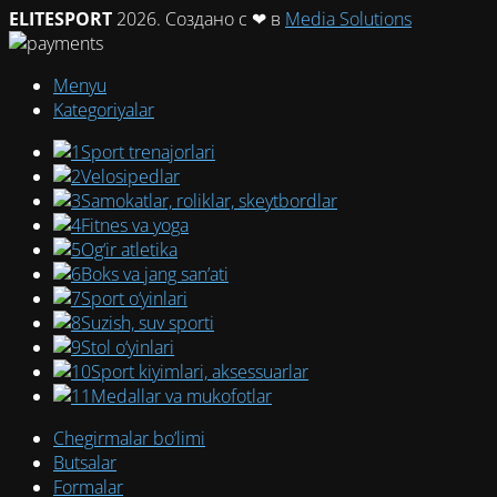
ELITESPORT
2026. Создано с ❤ в
Media Solutions
Menyu
Kategoriyalar
Sport trenajorlari
Velosipedlar
Samokatlar, roliklar, skeytbordlar
Fitnes va yoga
Og‘ir atletika
Boks va jang san’ati
Sport o‘yinlari
Suzish, suv sporti
Stol o‘yinlari
Sport kiyimlari, aksessuarlar
Medallar va mukofotlar
Chegirmalar bo’limi
Butsalar
Formalar