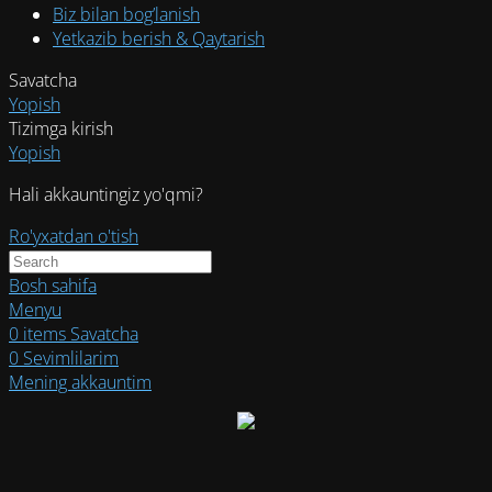
Biz bilan bog’lanish
Yetkazib berish & Qaytarish
Savatcha
Yopish
Tizimga kirish
Yopish
Hali akkauntingiz yo'qmi?
Ro'yxatdan o'tish
Bosh sahifa
Menyu
0
items
Savatcha
0
Sevimlilarim
Mening akkauntim