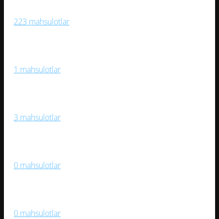
Sport O‘yinlari
223 mahsulotlar
Sport Trenajorlari
1 mahsulotlar
Stol O‘yinlari
3 mahsulotlar
Suzish, Suv Sporti
0 mahsulotlar
Velosipedlar
0 mahsulotlar