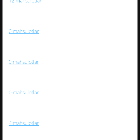
12 mahsulotlar
Medallar Va Mukofotlar
0 mahsulotlar
Og‘ir Atletika
0 mahsulotlar
Samokatlar, Roliklar, Skeytbordlar
0 mahsulotlar
Sport Kiyimlari, Aksessuarlar
4 mahsulotlar