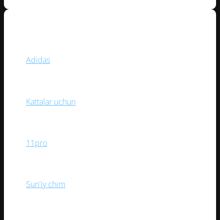
BREND
Adidas
(1)
YOSH TOIFASI
Kattalar uchun
(1)
KOLLEKSIYA
11pro
(1)
O‘YIN MAYDONI
Sun'iy chim
(1)
BOG‘ICH