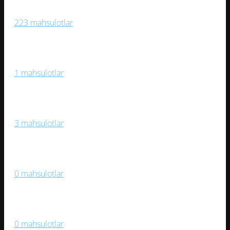
Sport O‘yinlari
223 mahsulotlar
Sport Trenajorlari
1 mahsulotlar
Stol O‘yinlari
3 mahsulotlar
Suzish, Suv Sporti
0 mahsulotlar
Velosipedlar
0 mahsulotlar