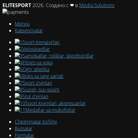
ELITESPORT
2026. Создано с ❤ в
Media Solutions
Menyu
Kategoriyalar
Sport trenajorlari
Velosipedlar
Samokatlar, roliklar, skeytbordlar
Fitnes va yoga
Og‘ir atletika
Boks va jang san’ati
Sport o‘yinlari
Suzish, suv sporti
Stol o‘yinlari
Sport kiyimlari, aksessuarlar
Medallar va mukofotlar
Chegirmalar bo’limi
Butsalar
Formalar