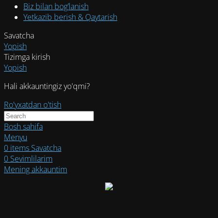
Biz bilan bog’lanish
Yetkazib berish & Qaytarish
Savatcha
Yopish
Tizimga kirish
Yopish
Hali akkauntingiz yo'qmi?
Ro'yxatdan o'tish
Bosh sahifa
Menyu
0
items
Savatcha
0
Sevimlilarim
Mening akkauntim