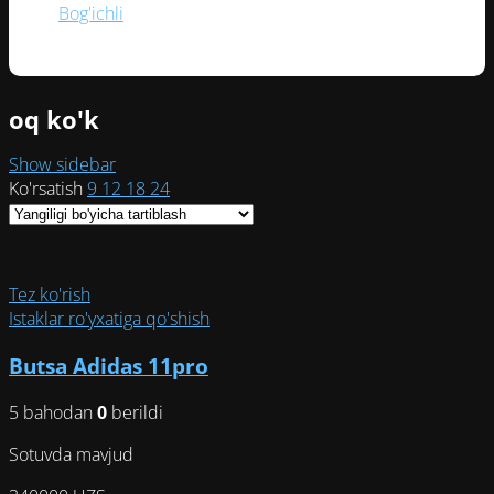
Bog'ichli
(1)
oq ko'k
Show sidebar
Ko'rsatish
9
12
18
24
Tez ko'rish
Istaklar ro'yxatiga qo'shish
Butsa Adidas 11pro
5 bahodan
0
berildi
Sotuvda mavjud