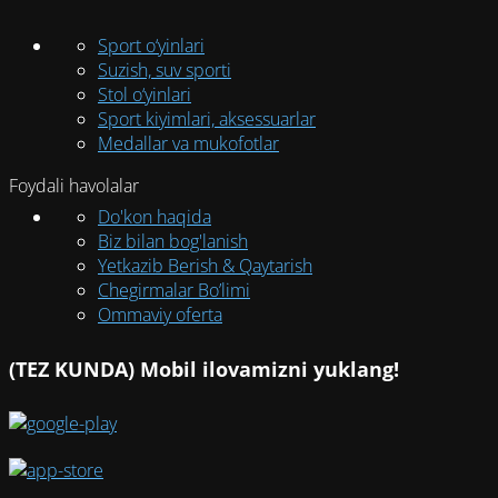
Sport o‘yinlari
Suzish, suv sporti
Stol o‘yinlari
Sport kiyimlari, aksessuarlar
Medallar va mukofotlar
Foydali havolalar
Do'kon haqida
Biz bilan bog'lanish
Yetkazib Berish & Qaytarish
Chegirmalar Bo’limi
Ommaviy oferta
(TEZ KUNDA) Mobil ilovamizni yuklang!