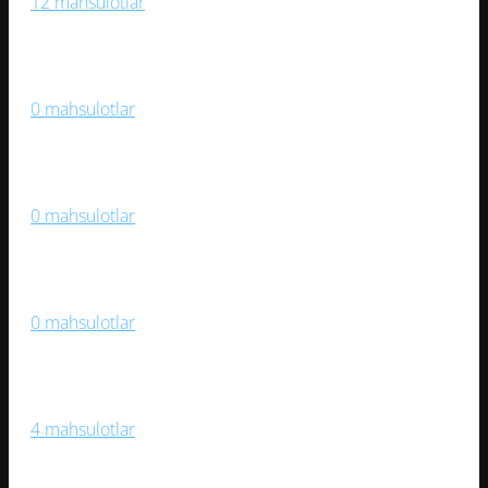
12 mahsulotlar
Medallar Va Mukofotlar
0 mahsulotlar
Og‘ir Atletika
0 mahsulotlar
Samokatlar, Roliklar, Skeytbordlar
0 mahsulotlar
Sport Kiyimlari, Aksessuarlar
4 mahsulotlar