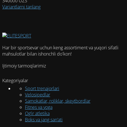
340000
UZS
Этот
Variantlarni tanlang
товар
имеет
несколько
вариаций.
Опции
можно
Har bir sportsevar uchun keng assortiment va yuqori sifatli
выбрать
mahsulotlar bilan ishonchli do'kon!
на
странице
Ijtimoiy tarmoqlarimiz
товара.
Kategoriyalar
Sport trenajorlari
Velosipedlar
Samokatlar, roliklar, skeytbordlar
Fitnes va yoga
Og’ir atletika
Boks va jang san’ati