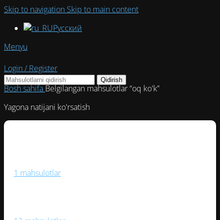
Skip to navigation
Skip to main content
Русский
Menyu
Login / Register
Qidirish
Bosh sahifa
Belgilangan mahsulotlar “oq ko'k”
Yagona natijani ko'rsatish
Boks Va Jang San’ati
1 mahsulotlar
Fitnes Va Yoga