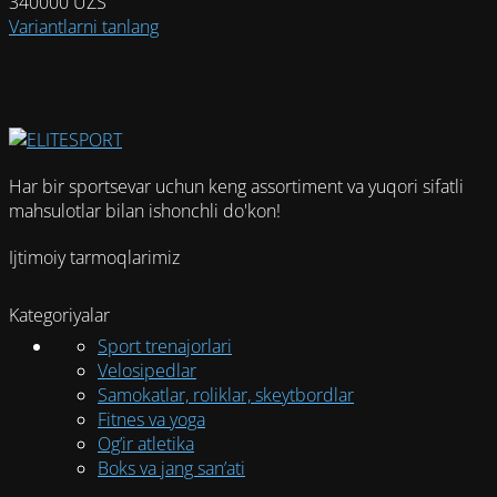
340000
UZS
Этот
Variantlarni tanlang
товар
имеет
несколько
вариаций.
Опции
можно
Har bir sportsevar uchun keng assortiment va yuqori sifatli
выбрать
mahsulotlar bilan ishonchli do'kon!
на
странице
Ijtimoiy tarmoqlarimiz
товара.
Kategoriyalar
Sport trenajorlari
Velosipedlar
Samokatlar, roliklar, skeytbordlar
Fitnes va yoga
Og’ir atletika
Boks va jang san’ati