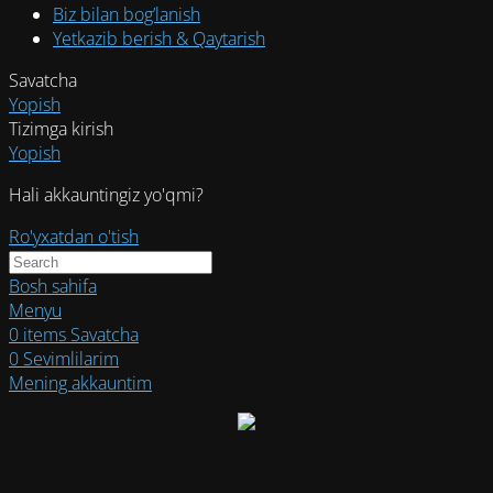
Biz bilan bog’lanish
Yetkazib berish & Qaytarish
Savatcha
Yopish
Tizimga kirish
Yopish
Hali akkauntingiz yo'qmi?
Ro'yxatdan o'tish
Bosh sahifa
Menyu
0
items
Savatcha
0
Sevimlilarim
Mening akkauntim