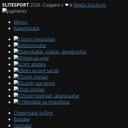
ELITESPORT
2026. Создано с ❤ в
Media Solutions
Menyu
Kategoriyalar
Sport trenajorlari
Velosipedlar
Samokatlar, roliklar, skeytbordlar
Fitnes va yoga
Og‘ir atletika
Boks va jang san’ati
Sport o‘yinlari
Suzish, suv sporti
Stol o‘yinlari
Sport kiyimlari, aksessuarlar
Medallar va mukofotlar
Chegirmalar bo’limi
Butsalar
Formalar