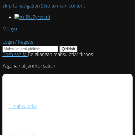
Skip to navigation
Skip to main content
Русский
Menyu
Login / Register
Qidirish
Bosh sahifa
Belgilangan mahsulotlar “kroos”
Yagona natijani ko'rsatish
Boks Va Jang San’ati
1 mahsulotlar
Fitnes Va Yoga