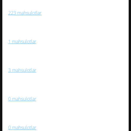
Sport O‘yinlari
223 mahsulotlar
Sport Trenajorlari
1 mahsulotlar
Stol O‘yinlari
3 mahsulotlar
Suzish, Suv Sporti
0 mahsulotlar
Velosipedlar
0 mahsulotlar