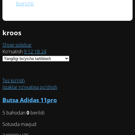
Bog'ichli
(1)
kroos
Show sidebar
Ko'rsatish
9
12
18
24
Tez ko'rish
Istaklar ro'yxatiga qo'shish
Butsa Adidas 11pro
5 bahodan
0
berildi
Sotuvda mavjud