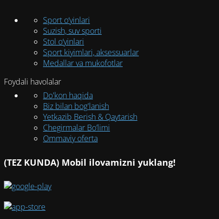
Sport o‘yinlari
Suzish, suv sporti
Stol o‘yinlari
Sport kiyimlari, aksessuarlar
Medallar va mukofotlar
Foydali havolalar
Do'kon haqida
Biz bilan bog'lanish
Yetkazib Berish & Qaytarish
Chegirmalar Bo’limi
Ommaviy oferta
(TEZ KUNDA) Mobil ilovamizni yuklang!