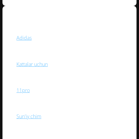
BREND
Adidas
(1)
YOSH TOIFASI
Kattalar uchun
(1)
KOLLEKSIYA
11pro
(1)
O‘YIN MAYDONI
Sun'iy chim
(1)
BOG‘ICH