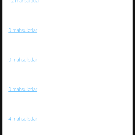
12 mahsulotlar
Medallar Va Mukofotlar
0 mahsulotlar
Og‘ir Atletika
0 mahsulotlar
Samokatlar, Roliklar, Skeytbordlar
0 mahsulotlar
Sport Kiyimlari, Aksessuarlar
4 mahsulotlar