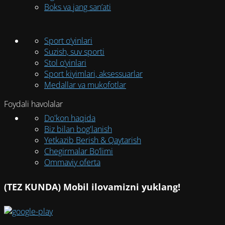
Boks va jang san’ati
Sport o‘yinlari
Suzish, suv sporti
Stol o‘yinlari
Sport kiyimlari, aksessuarlar
Medallar va mukofotlar
Foydali havolalar
Do'kon haqida
Biz bilan bog'lanish
Yetkazib Berish & Qaytarish
Chegirmalar Bo’limi
Ommaviy oferta
(TEZ KUNDA) Mobil ilovamizni yuklang!