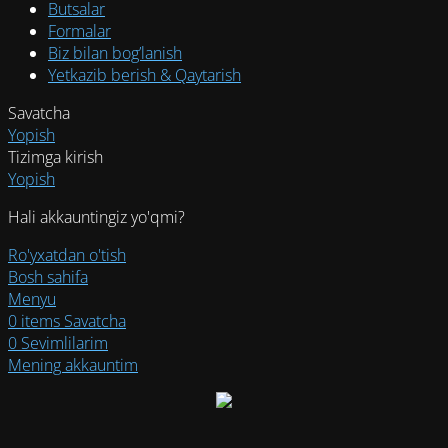
Butsalar
Formalar
Biz bilan bog’lanish
Yetkazib berish & Qaytarish
Savatcha
Yopish
Tizimga kirish
Yopish
Hali akkauntingiz yo'qmi?
Ro'yxatdan o'tish
Bosh sahifa
Menyu
0
items
Savatcha
0
Sevimlilarim
Mening akkauntim