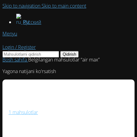
Skip to navigation
Skip to main content
Русский
Menyu
Login / Register
Qidirish
Bosh sahifa
Belgilangan mahsulotlar “air max”
Yagona natijani ko'rsatish
Boks Va Jang San’ati
1 mahsulotlar
Fitnes Va Yoga