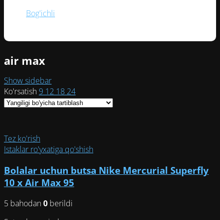
Bog'ichli
(1)
air max
Show sidebar
Ko'rsatish
9
12
18
24
Tez ko'rish
Istaklar ro'yxatiga qo'shish
Bolalar uchun butsa Nike Mercurial Superfly
10 x Air Max 95
5 bahodan
0
berildi