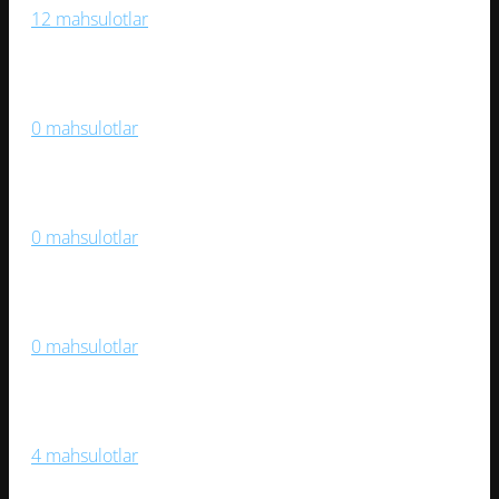
12 mahsulotlar
Medallar Va Mukofotlar
0 mahsulotlar
Og‘ir Atletika
0 mahsulotlar
Samokatlar, Roliklar, Skeytbordlar
0 mahsulotlar
Sport Kiyimlari, Aksessuarlar
4 mahsulotlar