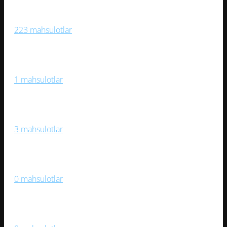
Sport O‘yinlari
223 mahsulotlar
Sport Trenajorlari
1 mahsulotlar
Stol O‘yinlari
3 mahsulotlar
Suzish, Suv Sporti
0 mahsulotlar
Velosipedlar