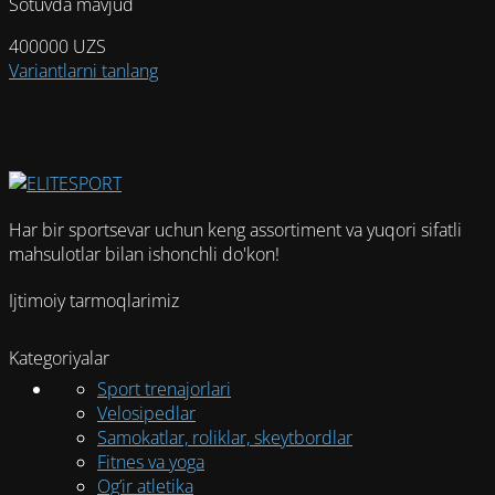
Sotuvda mavjud
400000
UZS
Этот
Variantlarni tanlang
товар
имеет
несколько
вариаций.
Опции
можно
Har bir sportsevar uchun keng assortiment va yuqori sifatli
выбрать
mahsulotlar bilan ishonchli do'kon!
на
странице
Ijtimoiy tarmoqlarimiz
товара.
Kategoriyalar
Sport trenajorlari
Velosipedlar
Samokatlar, roliklar, skeytbordlar
Fitnes va yoga
Og’ir atletika