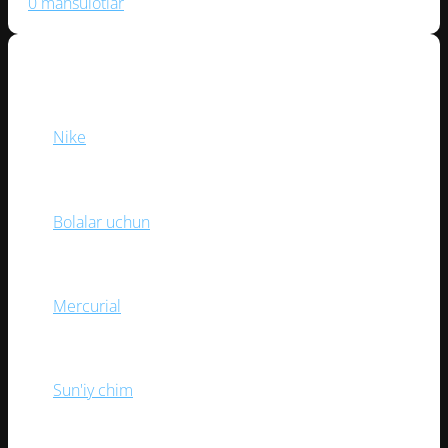
0 mahsulotlar
BREND
Nike
(1)
YOSH TOIFASI
Bolalar uchun
(1)
KOLLEKSIYA
Mercurial
(1)
O‘YIN MAYDONI
Sun'iy chim
(1)
BOG‘ICH