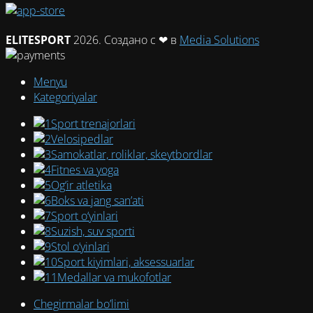
ELITESPORT
2026. Создано с ❤ в
Media Solutions
Menyu
Kategoriyalar
Sport trenajorlari
Velosipedlar
Samokatlar, roliklar, skeytbordlar
Fitnes va yoga
Og‘ir atletika
Boks va jang san’ati
Sport o‘yinlari
Suzish, suv sporti
Stol o‘yinlari
Sport kiyimlari, aksessuarlar
Medallar va mukofotlar
Chegirmalar bo’limi