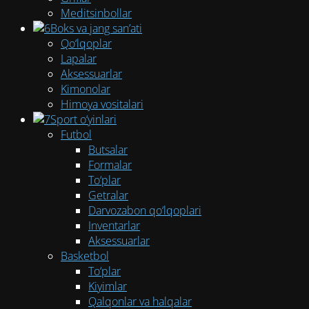
Meditsinbollar
Boks va jang san’ati
Qo‘lqoplar
Lapalar
Aksessuarlar
Kimonolar
Himoya vositalari
Sport o‘yinlari
Futbol
Butsalar
Formalar
To‘plar
Getralar
Darvozabon qo‘lqoplari
Inventarlar
Aksessuarlar
Basketbol
To‘plar
Kiyimlar
Qalqonlar va halqalar