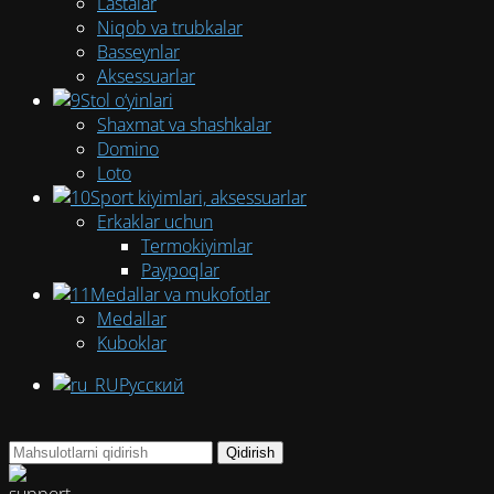
Lastalar
Niqob va trubkalar
Basseynlar
Aksessuarlar
Stol o‘yinlari
Shaxmat va shashkalar
Domino
Loto
Sport kiyimlari, aksessuarlar
Erkaklar uchun
Termokiyimlar
Paypoqlar
Medallar va mukofotlar
Medallar
Kuboklar
Русский
Qidirish