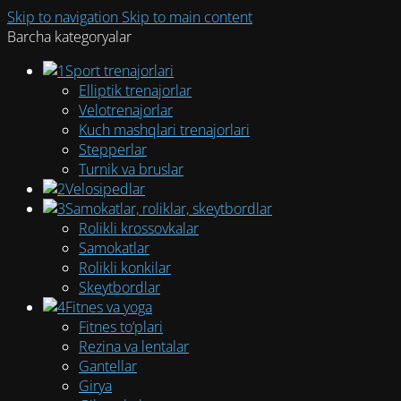
Skip to navigation
Skip to main content
Barcha kategoryalar
Sport trenajorlari
Elliptik trenajorlar
Velotrenajorlar
Kuch mashqlari trenajorlari
Stepperlar
Turnik va bruslar
Velosipedlar
Samokatlar, roliklar, skeytbordlar
Rolikli krossovkalar
Samokatlar
Rolikli konkilar
Skeytbordlar
Fitnes va yoga
Fitnes to‘plari
Rezina va lentalar
Gantellar
Girya