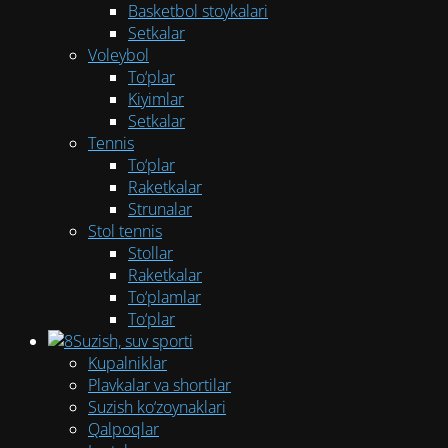
Basketbol stoykalari
Setkalar
Voleybol
To‘plar
Kiyimlar
Setkalar
Tennis
To‘plar
Raketkalar
Strunalar
Stol tennis
Stollar
Raketkalar
To‘plamlar
To‘plar
Suzish, suv sporti
Kupalniklar
Plavkalar va shortilar
Suzish ko‘zoynaklari
Qalpoqlar