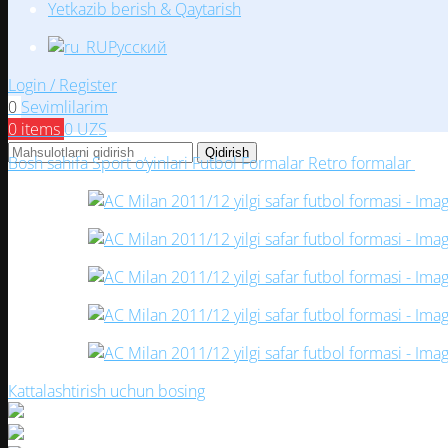
Yetkazib berish & Qaytarish
Русский
Login / Register
0
Sevimlilarim
0
items
0
UZS
Qidirish
Bosh sahifa
Sport o‘yinlari
Futbol
Formalar
Retro formalar
AC M
Кattalashtirish uchun bosing