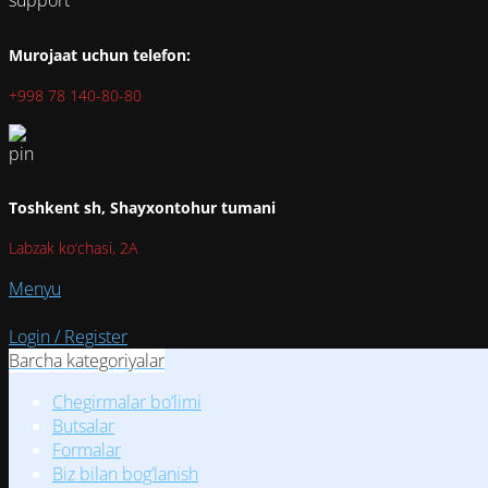
Murojaat uchun telefon:
+998 78 140-80-80
Toshkent sh, Shayxontohur tumani
Labzak ko‘chasi, 2A
Menyu
Login / Register
Barcha kategoriyalar
Chegirmalar bo’limi
Butsalar
Formalar
Biz bilan bog’lanish