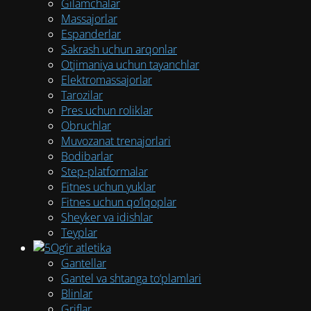
Gilamchalar
Massajorlar
Espanderlar
Sakrash uchun arqonlar
Otjimaniya uchun tayanchlar
Elektromassajorlar
Tarozilar
Pres uchun roliklar
Obruchlar
Muvozanat trenajorlari
Bodibarlar
Step-platformalar
Fitnes uchun yuklar
Fitnes uchun qo’lqoplar
Sheyker va idishlar
Teyplar
Og‘ir atletika
Gantellar
Gantel va shtanga to‘plamlari
Blinlar
Griflar