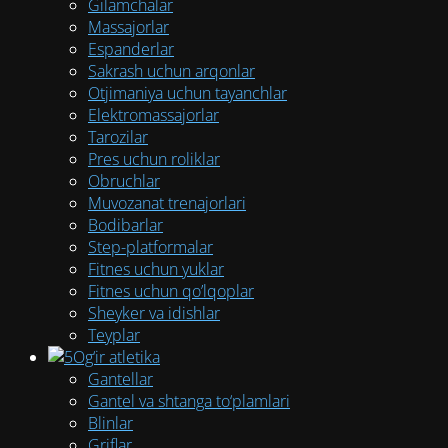
Gilamchalar
Massajorlar
Espanderlar
Sakrash uchun arqonlar
Otjimaniya uchun tayanchlar
Elektromassajorlar
Tarozilar
Pres uchun roliklar
Obruchlar
Muvozanat trenajorlari
Bodibarlar
Step-platformalar
Fitnes uchun yuklar
Fitnes uchun qo’lqoplar
Sheyker va idishlar
Teyplar
Og‘ir atletika
Gantellar
Gantel va shtanga to‘plamlari
Blinlar
Griflar