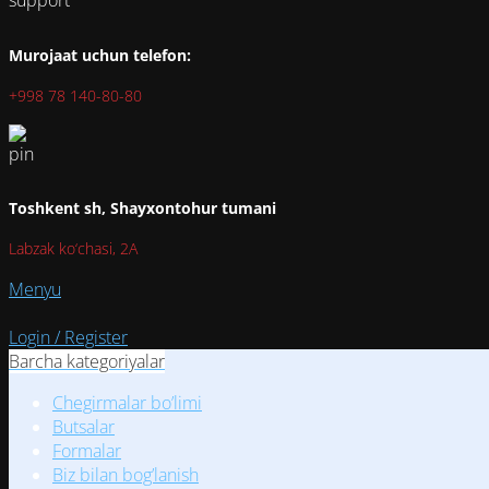
Murojaat uchun telefon:
+998 78 140-80-80
Toshkent sh, Shayxontohur tumani
Labzak ko‘chasi, 2A
Menyu
Login / Register
Barcha kategoriyalar
Chegirmalar bo’limi
Butsalar
Formalar
Biz bilan bog’lanish