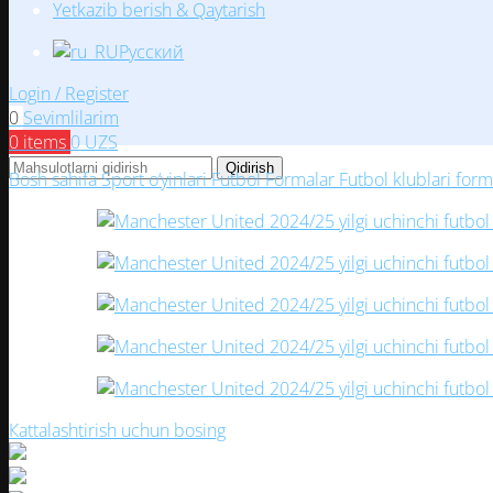
Yetkazib berish & Qaytarish
Русский
Login / Register
0
Sevimlilarim
0
items
0
UZS
Qidirish
Bosh sahifa
Sport o‘yinlari
Futbol
Formalar
Futbol klublari form
Кattalashtirish uchun bosing