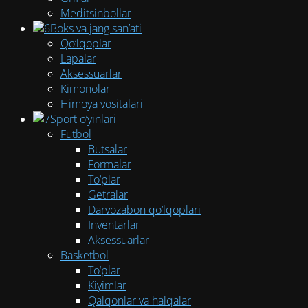
Meditsinbollar
Boks va jang san’ati
Qo‘lqoplar
Lapalar
Aksessuarlar
Kimonolar
Himoya vositalari
Sport o‘yinlari
Futbol
Butsalar
Formalar
To‘plar
Getralar
Darvozabon qo‘lqoplari
Inventarlar
Aksessuarlar
Basketbol
To‘plar
Kiyimlar
Qalqonlar va halqalar