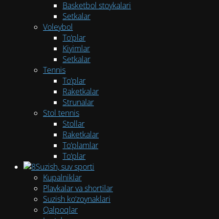
Basketbol stoykalari
Setkalar
Voleybol
To‘plar
Kiyimlar
Setkalar
Tennis
To‘plar
Raketkalar
Strunalar
Stol tennis
Stollar
Raketkalar
To‘plamlar
To‘plar
Suzish, suv sporti
Kupalniklar
Plavkalar va shortilar
Suzish ko‘zoynaklari
Qalpoqlar