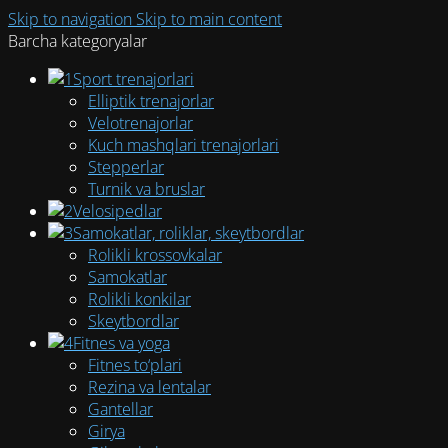
Skip to navigation
Skip to main content
Barcha kategoryalar
Sport trenajorlari
Elliptik trenajorlar
Velotrenajorlar
Kuch mashqlari trenajorlari
Stepperlar
Turnik va bruslar
Velosipedlar
Samokatlar, roliklar, skeytbordlar
Rolikli krossovkalar
Samokatlar
Rolikli konkilar
Skeytbordlar
Fitnes va yoga
Fitnes to‘plari
Rezina va lentalar
Gantellar
Girya