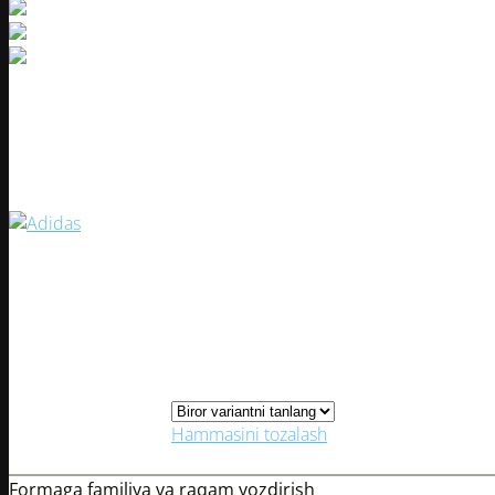
Manchester United 2024/25 yilg
Artikul:
26920-1
S
M
L
Kiyimlar o‘lchami
XL
XXL
Hammasini tozalash
0
0
Formaga familiya va raqam yozdirish