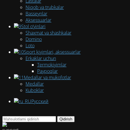
Lastalar
Niqob va trubkalar
Basseynlar
Aksessuarlar
Stol o‘yinlari
Shaxmat va shashkalar
Domino
Loto
Sport kiyimlari, aksessuarlar
Erkaklar uchun
Termokiyimlar
Paypoqlar
Medallar va mukofotlar
Medallar
Kuboklar
Русский
Qidirish