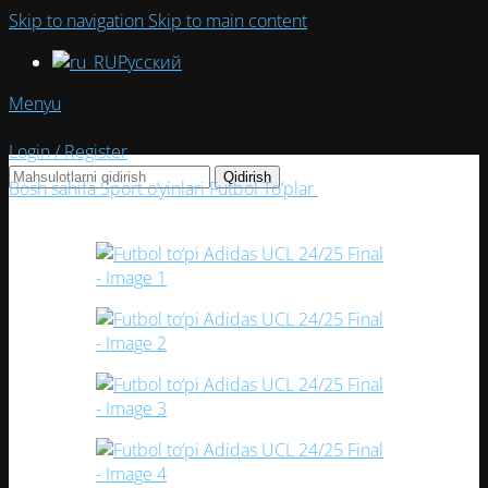
Skip to navigation
Skip to main content
Русский
Menyu
Login / Register
Qidirish
Bosh sahifa
Sport o‘yinlari
Futbol
To‘plar
Futbol to‘pi Adidas
UCL 24/25 Final