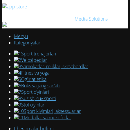
ELITESPORT
2026. Создано с ❤ в
Media Solutions
Menyu
Kategoriyalar
Sport trenajorlari
Velosipedlar
Samokatlar, roliklar, skeytbordlar
Fitnes va yoga
Og‘ir atletika
Boks va jang san’ati
Sport o‘yinlari
Suzish, suv sporti
Stol o‘yinlari
Sport kiyimlari, aksessuarlar
Medallar va mukofotlar
Chegirmalar bo’limi