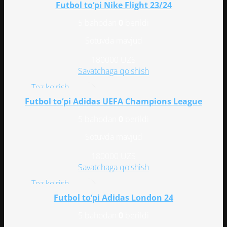
Istaklar ro'yxatiga qo'shish
Futbol to‘pi Nike Flight 23/24
5 bahodan
0
berildi
Sotuvda mavjud
180000
UZS
Savatchaga qo'shish
Tez ko'rish
Istaklar ro'yxatiga qo'shish
Futbol to‘pi Adidas UEFA Champions League
5 bahodan
0
berildi
Sotuvda mavjud
180000
UZS
Savatchaga qo'shish
Tez ko'rish
Istaklar ro'yxatiga qo'shish
Futbol to‘pi Adidas London 24
5 bahodan
0
berildi