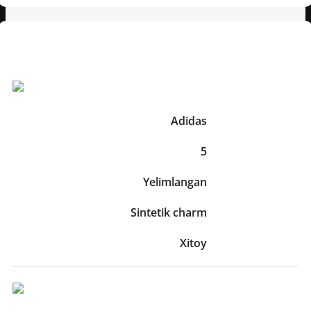
Texnik xususiyatlar
Boshqa Xususiyatlari:
Brend
Adidas
To‘p o‘lchami
5
Panellarni ulash usuli
Yelimlangan
Material
Sintetik charm
Ishlab chiqaruvchi mamlakat
Xitoy
O'lcham Va Og'irliklari