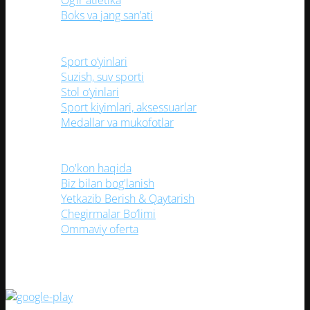
Og’ir atletika
Boks va jang san’ati
Sport o‘yinlari
Suzish, suv sporti
Stol o‘yinlari
Sport kiyimlari, aksessuarlar
Medallar va mukofotlar
Foydali havolalar
Do'kon haqida
Biz bilan bog'lanish
Yetkazib Berish & Qaytarish
Chegirmalar Bo’limi
Ommaviy oferta
(TEZ KUNDA) Mobil ilovamizni yuklang!