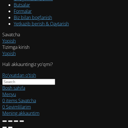
Butsalar
Formalar
Biz bilan bog’lanish
Yetkazib berish & Qaytarish
Savatcha
Yopish
Tizimga kirish
Yopish
Hali akkauntingiz yo'qmi?
Ro'yxatdan o'tish
Bosh sahifa
Menyu
0
items
Savatcha
0
Sevimlilarim
Mening akkauntim