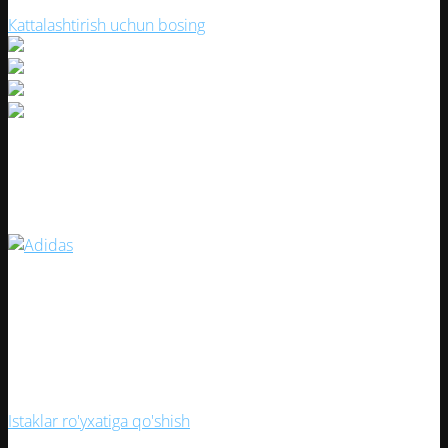
Кattalashtirish uchun bosing
Futbol to‘pi Adidas UCL 24/25 Final
Artikul:
27522
180000
UZS
Sotuvda qolmagan
Sotuvda qolmagan
Istaklar ro'yxatiga qo'shish