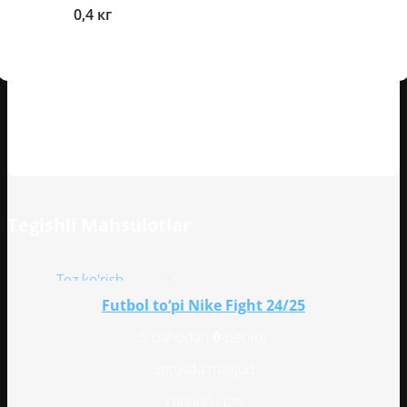
Og'irlik
0,4 кг
Mijozlarning sharhlari
Tegishli Mahsulotlar
Tez ko'rish
Istaklar ro'yxatiga qo'shish
Futbol to‘pi Nike Fight 24/25
5 bahodan
0
berildi
Sotuvda mavjud
180000
UZS