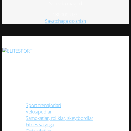
Sotuvda mavjud
180000
UZS
Savatchaga qo'shish
Har bir sportsevar uchun keng assortiment va yuqori sifatli
mahsulotlar bilan ishonchli do'kon!
Ijtimoiy tarmoqlarimiz
Kategoriyalar
Sport trenajorlari
Velosipedlar
Samokatlar, roliklar, skeytbordlar
Fitnes va yoga