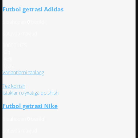
вариаций.
Futbol getrasi Adidas
Опции
можно
5 bahodan
0
berildi
выбрать
на
Sotuvda mavjud
странице
товара.
30000
UZS
Oq
Ko‘k
Qora
Этот
Variantlarni tanlang
товар
имеет
Tez ko'rish
несколько
Istaklar ro'yxatiga qo'shish
вариаций.
Futbol getrasi Nike
Опции
можно
5 bahodan
0
berildi
выбрать
на
Sotuvda mavjud
странице