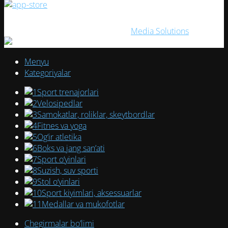
ELITESPORT
2026. Создано с ❤ в
Media Solutions
Menyu
Kategoriyalar
Sport trenajorlari
Velosipedlar
Samokatlar, roliklar, skeytbordlar
Fitnes va yoga
Og‘ir atletika
Boks va jang san’ati
Sport o‘yinlari
Suzish, suv sporti
Stol o‘yinlari
Sport kiyimlari, aksessuarlar
Medallar va mukofotlar
Chegirmalar bo’limi