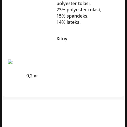
polyester tolasi,
Material
23% polyester tolasi,
15% spandeks,
14% lateks.
Ishlab chiqaruvchi
Xitoy
mamlakat
O'lcham Va Og'irliklari
Og'irlik
0,2 кг
Mijozlarning sharhlari