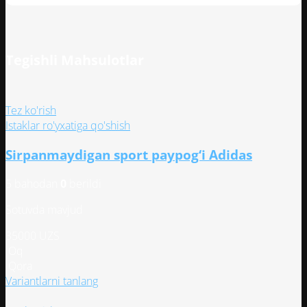
Tegishli Mahsulotlar
Tez ko'rish
Istaklar ro'yxatiga qo'shish
Sirpanmaydigan sport paypog‘i Adidas
5 bahodan
0
berildi
Sotuvda mavjud
35000
UZS
Oq
Qora
Этот
Variantlarni tanlang
товар