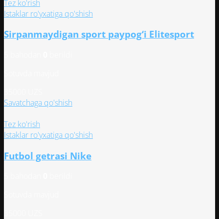
имеет
Tez ko'rish
несколько
Istaklar ro'yxatiga qo'shish
вариаций.
Sirpanmaydigan sport paypog‘i Elitesport
Опции
можно
5 bahodan
0
berildi
выбрать
на
Sotuvda mavjud
странице
товара.
35000
UZS
Savatchaga qo'shish
Tez ko'rish
Istaklar ro'yxatiga qo'shish
Futbol getrasi Nike
5 bahodan
0
berildi
Sotuvda mavjud
35000
UZS