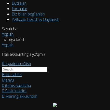
Butsalar
Formalar
Biz bilan bog’lanish
Yetkazib berish & Qaytarish
Savatcha
Yopish
Tizimga kirish
Yopish
Hali akkauntingiz yo'qmi?
Ro'yxatdan o'tish
Bosh sahifa
Menyu
0
items
Savatcha
0
Sevimlilarim
Mening akkauntim