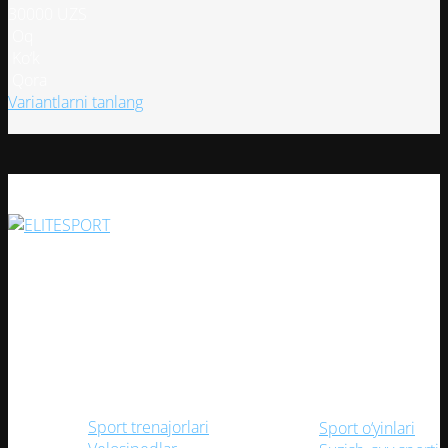
товара.
30000
UZS
Oq
Ko‘k
Qora
Этот
Variantlarni tanlang
товар
имеет
несколько
вариаций.
Опции
можно
выбрать
Har bir sportsevar uchun keng assortiment va yuqori sifatli
на
mahsulotlar bilan ishonchli do'kon!
странице
товара.
Ijtimoiy tarmoqlarimiz
Kategoriyalar
Sport trenajorlari
Sport o‘yinlari