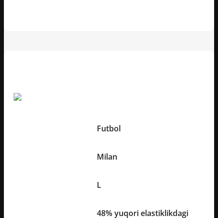
Texnik xususiyatlar
Boshqa Xususiyatlari:
Sport turi
Futbol
Jamoa
Milan
O'lchami
L
48% yuqori elastiklikdagi