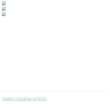
Futbol getrasi Milan
Artikul:
27364
35000
UZS
Sotuvda qolmagan
Sotuvda qolmagan
Istaklar ro'yxatiga qo'shish
Ulashish: