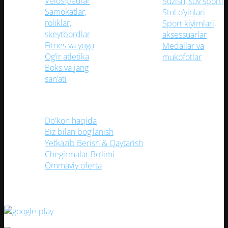
Velosipedlar
Suzish, suv sporti
Samokatlar,
Stol o‘yinlari
roliklar,
Sport kiyimlari,
skeytbordlar
aksessuarlar
Fitnes va yoga
Medallar va
Og’ir atletika
mukofotlar
Boks va jang
(TEZ KUNDA) Mobil
san’ati
Foydali havolalar
Do'kon haqida
Biz bilan bog'lanish
Yetkazib Berish & Qaytarish
Chegirmalar Bo’limi
Ommaviy oferta
ilovamizni yuklang!