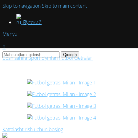
Skip to navigation
Skip to main content
Русский
Menyu
Qidirish
Bosh sahifa
Sport o‘yinlari
Futbol
Getralar
Futbol getrasi
Milan
Кattalashtirish uchun bosing