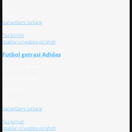
Oq
Qora
Yashil
Этот
Variantlarni tanlang
товар
имеет
Tez ko'rish
несколько
Istaklar ro'yxatiga qo'shish
вариаций.
Futbol getrasi Adidas
Опции
можно
5 bahodan
0
berildi
выбрать
на
Sotuvda mavjud
странице
товара.
40000
UZS
Oq
Qora
Этот
Variantlarni tanlang
товар
имеет
Tez ko'rish
несколько
Istaklar ro'yxatiga qo'shish