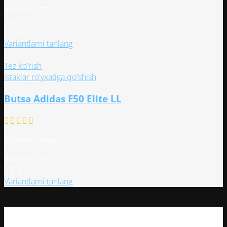
товара.
480000
UZS
Ko‘k
Qora
Этот
Variantlarni tanlang
товар
имеет
Tez ko'rish
несколько
Istaklar ro'yxatiga qo'shish
вариаций.
Butsa Adidas F50 Elite LL
Опции
можно
выбрать
на
Sotuvda mavjud
странице
товара.
400000
UZS
Qizil
Этот
Variantlarni tanlang
товар
имеет
несколько
вариаций.