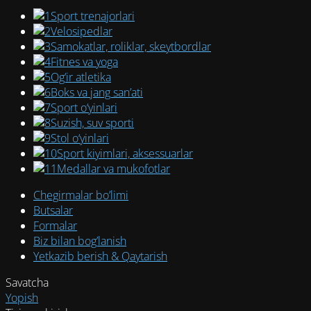
Sport trenajorlari
Velosipedlar
Samokatlar, roliklar, skeytbordlar
Fitnes va yoga
Og‘ir atletika
Boks va jang san’ati
Sport o‘yinlari
Suzish, suv sporti
Stol o‘yinlari
Sport kiyimlari, aksessuarlar
Medallar va mukofotlar
Chegirmalar bo’limi
Butsalar
Formalar
Biz bilan bog’lanish
Yetkazib berish & Qaytarish
Savatcha
Yopish