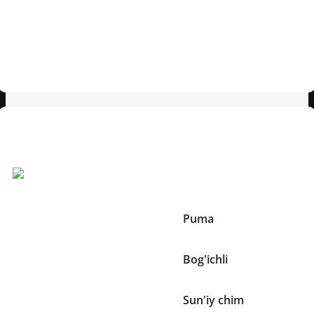
Puma Future 8 — chaqqonlik va nazoratni birlashtirgan
butsa. Elastik ustki qismi oyoqqa mukammal moslashadi,
zamonaviy dizayni esa maydonda ajralib turadi. Engil,
qulay va portlovchi tezlik uchun yaratilgan.
Texnik xususiyatlar
Boshqa Xususiyatlari:
Brend
Puma
Bog'ichlar mavjudligi
Bog'ichli
O'yin maydoni turi
Sun'iy chim