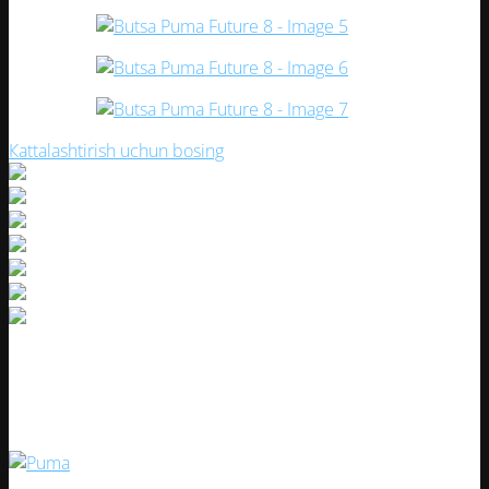
Кattalashtirish uchun bosing
Butsa Puma Future 8
Artikul:
32606-1