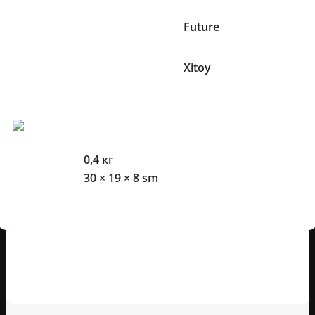
Kolleksiya
Future
Ishlab chiqaruvchi mamlakat
Xitoy
O'lcham Va Og'irliklari
Og'irlik
0,4 кг
O'lchamlari
30 × 19 × 8 sm
Mijozlarning sharhlari