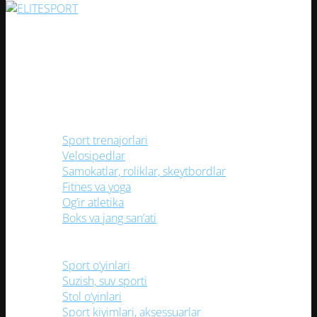
Опции
можно
Har bir sportsevar uchun keng assortiment va yuqori sifatli
выбрать
mahsulotlar bilan ishonchli do'kon!
на
странице
Ijtimoiy tarmoqlarimiz
товара.
Kategoriyalar
Sport trenajorlari
Velosipedlar
Samokatlar, roliklar, skeytbordlar
Fitnes va yoga
Og’ir atletika
Boks va jang san’ati
Sport o‘yinlari
Suzish, suv sporti
Stol o‘yinlari
Sport kiyimlari, aksessuarlar