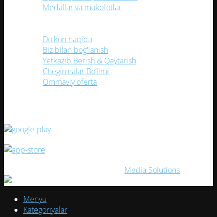
Medallar va mukofotlar
Foydali havolalar
Do'kon haqida
Biz bilan bog'lanish
Yetkazib Berish & Qaytarish
Chegirmalar Bo’limi
Ommaviy oferta
(TEZ KUNDA) Mobil ilovamizni yuklang!
ELITESPORT
2026. Создано с ❤ в
Media Solutions
Menyu
Kategoriyalar