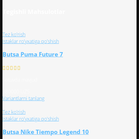
Tegishli Mahsulotlar
Tez ko'rish
Istaklar ro'yxatiga qo'shish
Butsa Puma Future 7
Sotuvda mavjud
380000
UZS
Этот
Variantlarni tanlang
товар
имеет
Tez ko'rish
несколько
Istaklar ro'yxatiga qo'shish
вариаций.
Butsa Nike Tiempo Legend 10
Опции
можно