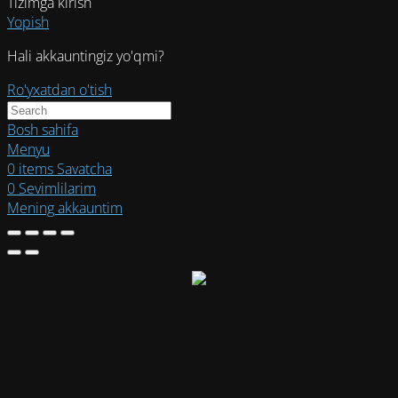
Tizimga kirish
Yopish
Hali akkauntingiz yo'qmi?
Ro'yxatdan o'tish
Bosh sahifa
Menyu
0
items
Savatcha
0
Sevimlilarim
Mening akkauntim