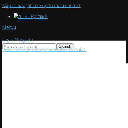
Skip to navigation
Skip to main content
Русский
Menyu
Login / Register
Qidirish
Bosh sahifa
Sport o‘yinlari
Futbol
Butsalar
Butsa Puma Future
8