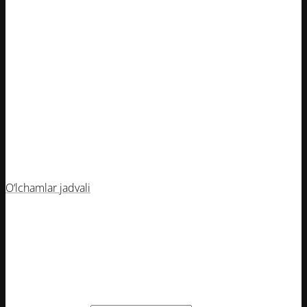
O‘lchamlar jadvali
Butsa o‘lchami
Oyoq uzunligi (mm)
39
245
40
250
41
260
42
265
43
275
44
280
45
290
O‘lchamlar jadvali
39
40
41
42
Butsi O‘lchami
43
44
45