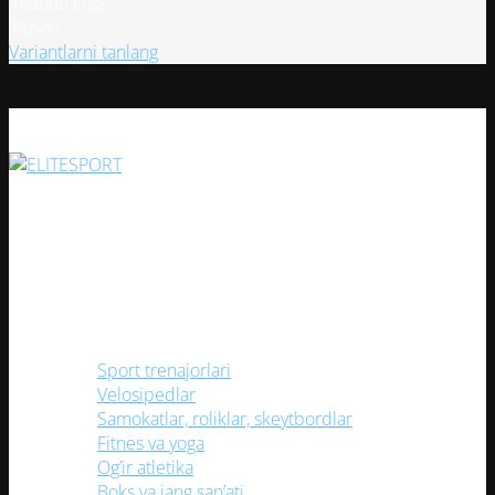
400000
UZS
Pushti
Этот
Variantlarni tanlang
товар
имеет
несколько
вариаций.
Опции
можно
Har bir sportsevar uchun keng assortiment va yuqori sifatli
выбрать
mahsulotlar bilan ishonchli do'kon!
на
странице
Ijtimoiy tarmoqlarimiz
товара.
Kategoriyalar
Sport trenajorlari
Velosipedlar
Samokatlar, roliklar, skeytbordlar
Fitnes va yoga
Og’ir atletika
Boks va jang san’ati