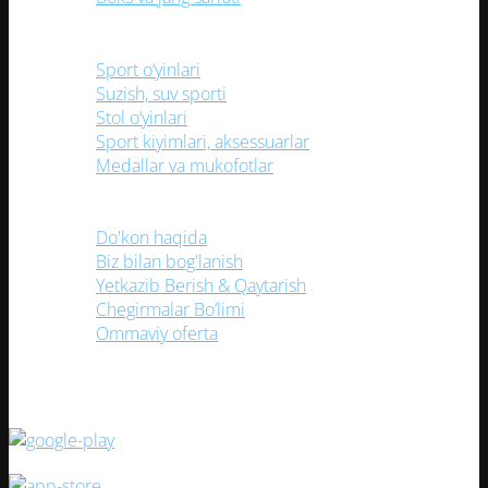
Sport o‘yinlari
Suzish, suv sporti
Stol o‘yinlari
Sport kiyimlari, aksessuarlar
Medallar va mukofotlar
Foydali havolalar
Do'kon haqida
Biz bilan bog'lanish
Yetkazib Berish & Qaytarish
Chegirmalar Bo’limi
Ommaviy oferta
(TEZ KUNDA) Mobil ilovamizni yuklang!