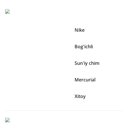
Boshqa Xususiyatlari:
Brend
Nike
Bog'ichlar mavjudligi
Bog'ichli
O'yin maydoni turi
Sun'iy chim
Kolleksiya
Mercurial
Ishlab chiqaruvchi mamlakat
Xitoy
O'lcham Va Og'irliklari