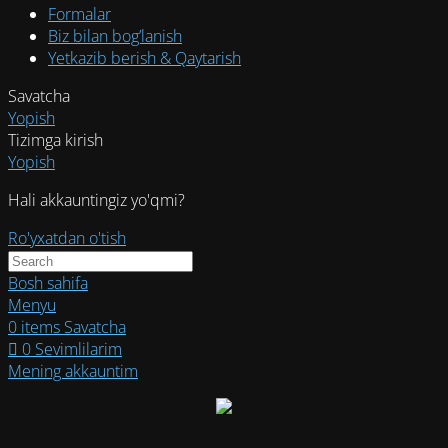
Formalar
Biz bilan bog’lanish
Yetkazib berish & Qaytarish
Savatcha
Yopish
Tizimga kirish
Yopish
Hali akkauntingiz yo'qmi?
Ro'yxatdan o'tish
Bosh sahifa
Menyu
0
items
Savatcha
0
Sevimlilarim
Mening akkauntim