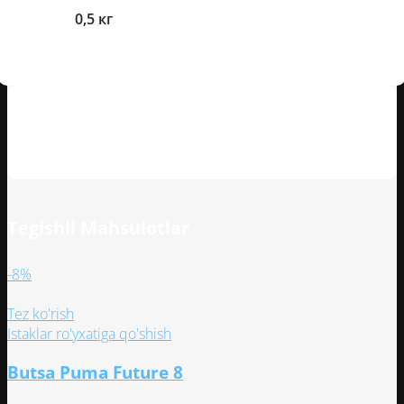
Og'irlik
0,5 кг
Mijozlarning sharhlari
Tegishli Mahsulotlar
-8%
Tez ko'rish
Istaklar ro'yxatiga qo'shish
Butsa Puma Future 8