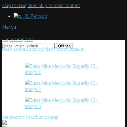
Skip to navigation
Skip to main content
Русский
Menyu
Login / Register
Qidirish
Bosh sahifa
Sport o‘yinlari
Futbol
Butsalar
Butsa Nike
Mercurial Superfly 10
Кattalashtirish uchun bosing