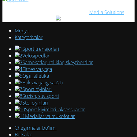
ELITESPORT
2026. Создано с ❤ в
Media Solutions
Menyu
Kategoriyalar
Sport trenajorlari
Velosipedlar
Samokatlar, roliklar, skeytbordlar
Fitnes va yoga
Og‘ir atletika
Boks va jang san’ati
Sport o‘yinlari
Suzish, suv sporti
Stol o‘yinlari
Sport kiyimlari, aksessuarlar
Medallar va mukofotlar
Chegirmalar bo’limi
Butsalar