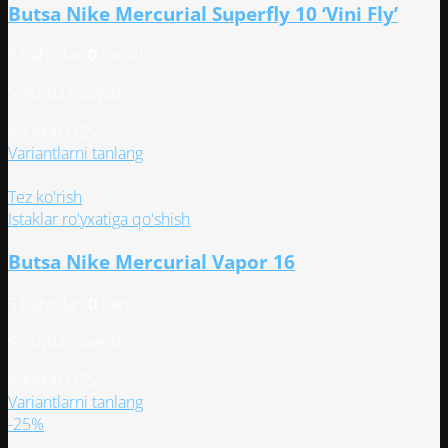
Butsa Nike Mercurial Superfly 10 ‘Vini Fly’
Опции
можно
5 bahodan
0
berildi
выбрать
на
Sotuvda mavjud
странице
товара.
400000
UZS
Этот
Variantlarni tanlang
товар
имеет
Tez ko'rish
несколько
Istaklar ro'yxatiga qo'shish
вариаций.
Butsa Nike Mercurial Vapor 16
Опции
можно
5 bahodan
0
berildi
выбрать
на
Sotuvda mavjud
странице
товара.
400000
UZS
Этот
Variantlarni tanlang
товар
-25%
имеет