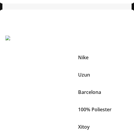
Texnik xususiyatlar
Boshqa Xususiyatlari:
Brend
Nike
Yeng uzunligi
Uzun
Jamoa
Barcelona
Material
100% Poliester
Ishlab chiqaruvchi mamlakat
Xitoy