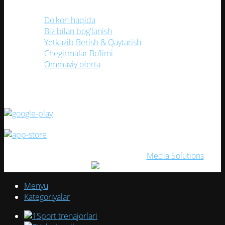
Foydali havolalar
Do'kon haqida
Biz bilan bog'lanish
Yetkazib Berish & Qaytarish
Chegirmalar Bo’limi
Ommaviy oferta
(TEZ KUNDA) Mobil ilovamizni yuklang!
ELITESPORT
2026. Создано с ❤ в
Media Solutions
Menyu
Kategoriyalar
Sport trenajorlari