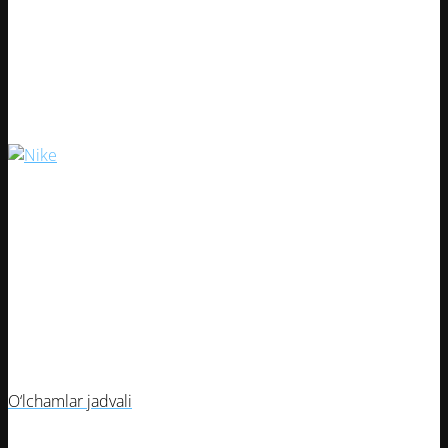
Bolalar uchun Barcelona 25/26 yilgi
mashg‘ulot formasi
Artikul:
34503-1
O‘lchamlar jadvali
O‘lcham
Yosh (taxminiy)
Bo‘y (sm)
Vazn (kg)
10
7-8
125-135
25-30
12
9-10
135-145
30-35
14
11-12
145-155
35-45
16
13-14
155-165
45-50
18
15-16
165-170
50-55
O‘lchamlar jadvali
10
12