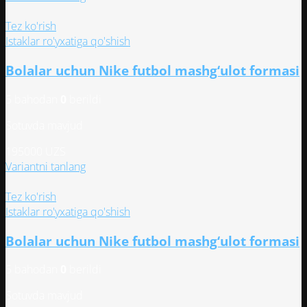
товар
имеет
Tez ko'rish
несколько
Istaklar ro'yxatiga qo'shish
вариаций.
Bolalar uchun Nike futbol mashg‘ulot formasi
Опции
можно
5 bahodan
0
berildi
выбрать
на
Sotuvda mavjud
странице
товара.
195000
UZS
Этот
Variantni tanlang
товар
имеет
Tez ko'rish
несколько
Istaklar ro'yxatiga qo'shish
вариаций.
Bolalar uchun Nike futbol mashg‘ulot formasi
Опции
можно
5 bahodan
0
berildi
выбрать
на
Sotuvda mavjud
странице