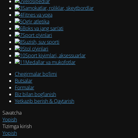
Velosipedlar
Samokatlar, roliklar, skeytbordlar
Fitnes va yoga
Og‘ir atletika
Boks va jang san’ati
Sport o‘yinlari
Suzish, suv sporti
Stol o‘yinlari
Sport kiyimlari, aksessuarlar
Medallar va mukofotlar
Chegirmalar bo’limi
Butsalar
Formalar
Biz bilan bog’lanish
Yetkazib berish & Qaytarish
Savatcha
Yopish
Tizimga kirish
Yopish