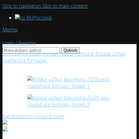
Skip to navigation
Skip to main content
Русский
Menyu
Login / Register
Qidirish
Bosh sahifa
Sport o‘yinlari
Futbol
Formalar
Bolalar uchun
mashg‘ulot formalari
Bolalar uchun Barcelona 25/26 yilgi
mashg‘ulot formasi
Кattalashtirish uchun bosing