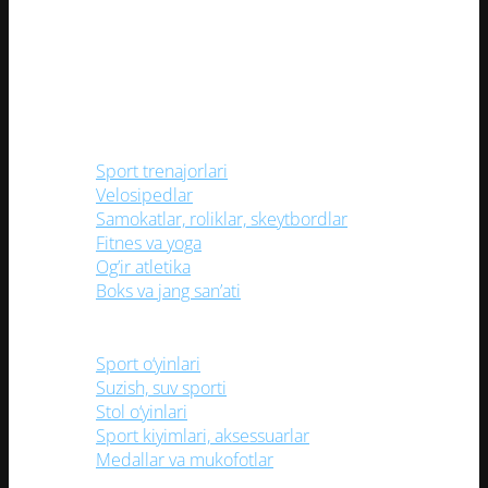
Har bir sportsevar uchun keng assortiment va yuqori sifatli
выбрать
mahsulotlar bilan ishonchli do'kon!
на
странице
Ijtimoiy tarmoqlarimiz
товара.
Kategoriyalar
Sport trenajorlari
Velosipedlar
Samokatlar, roliklar, skeytbordlar
Fitnes va yoga
Og’ir atletika
Boks va jang san’ati
Sport o‘yinlari
Suzish, suv sporti
Stol o‘yinlari
Sport kiyimlari, aksessuarlar
Medallar va mukofotlar