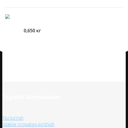
O'lcham Va Og'irliklari
Og'irlik
0,650 кг
Mijozlarning sharhlari
Tegishli Mahsulotlar
Tez ko'rish
Istaklar ro'yxatiga qo'shish