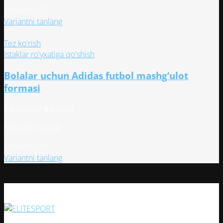
товара.
195000
UZS
Этот
Variantni tanlang
товар
имеет
Tez ko'rish
несколько
Istaklar ro'yxatiga qo'shish
вариаций.
Bolalar uchun Adidas futbol mashg‘ulot
Опции
можно
formasi
выбрать
на
5 bahodan
0
berildi
странице
Sotuvda mavjud
товара.
195000
UZS
Этот
Variantni tanlang
товар
имеет
несколько
вариаций.
Опции
можно