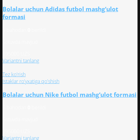
Bolalar uchun Adidas futbol mashg‘ulot
formasi
5 bahodan
0
berildi
Sotuvda mavjud
195000
UZS
Этот
Variantni tanlang
товар
имеет
Tez ko'rish
несколько
Istaklar ro'yxatiga qo'shish
вариаций.
Bolalar uchun Nike futbol mashg‘ulot formasi
Опции
можно
5 bahodan
0
berildi
выбрать
на
Sotuvda mavjud
странице
товара.
195000
UZS
Этот
Variantni tanlang