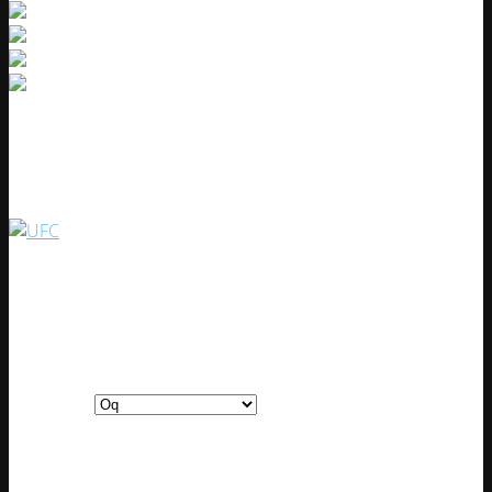
Boks qo‘lqopi UFC
Artikul:
27186
Oq
Qora
Ko‘k
Rangi
Qizil
Sariq
10 oz
12 oz
O‘lchami
14 oz