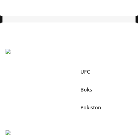
orqali bugunoq buyurtma bering.
Texnik xususiyatlar
Boshqa Xususiyatlari:
Brend
UFC
Sport turi
Boks
Ishlab chiqaruvchi mamlakat
Pokiston
O'lcham Va Og'irliklari