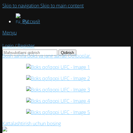
Skip to navigation
Skip to main content
Русский
Menyu
Login / Register
Qidirish
Bosh sahifa
Boks va jang san’ati
Qo‘lqoplar
Boks qo‘lqopi UFC
Кattalashtirish uchun bosing