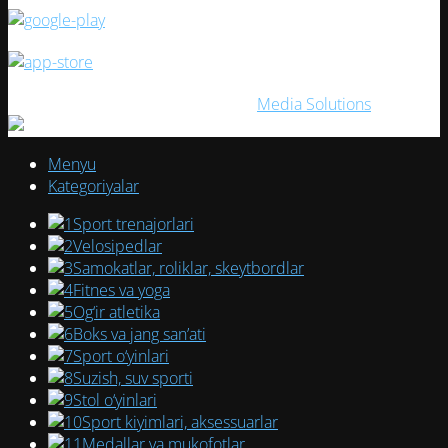
ELITESPORT
2026. Создано с ❤ в
Media Solutions
Menyu
Kategoriyalar
Sport trenajorlari
Velosipedlar
Samokatlar, roliklar, skeytbordlar
Fitnes va yoga
Og‘ir atletika
Boks va jang san’ati
Sport o‘yinlari
Suzish, suv sporti
Stol o‘yinlari
Sport kiyimlari, aksessuarlar
Medallar va mukofotlar