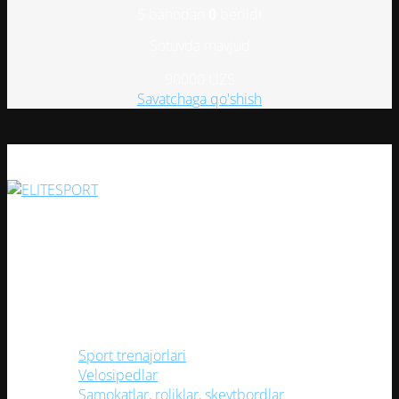
Опции
5 bahodan
0
berildi
можно
Sotuvda mavjud
выбрать
на
90000
UZS
странице
Savatchaga qo'shish
товара.
Har bir sportsevar uchun keng assortiment va yuqori sifatli
mahsulotlar bilan ishonchli do'kon!
Ijtimoiy tarmoqlarimiz
Kategoriyalar
Sport trenajorlari
Velosipedlar
Samokatlar, roliklar, skeytbordlar