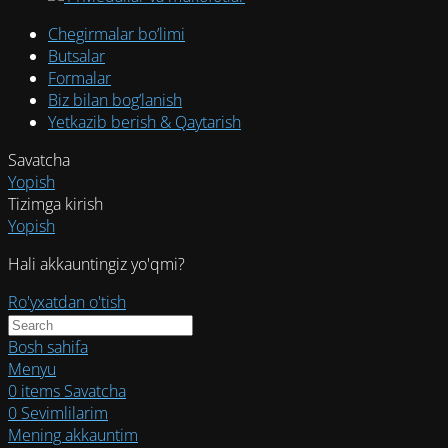
Chegirmalar bo’limi
Butsalar
Formalar
Biz bilan bog’lanish
Yetkazib berish & Qaytarish
Savatcha
Yopish
Tizimga kirish
Yopish
Hali akkauntingiz yo'qmi?
Ro'yxatdan o'tish
Bosh sahifa
Menyu
0
items
Savatcha
0
Sevimlilarim
Mening akkauntim