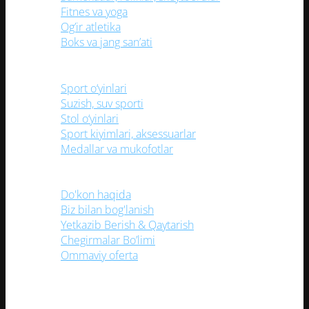
Fitnes va yoga
Og’ir atletika
Boks va jang san’ati
Sport o‘yinlari
Suzish, suv sporti
Stol o‘yinlari
Sport kiyimlari, aksessuarlar
Medallar va mukofotlar
Foydali havolalar
Do'kon haqida
Biz bilan bog'lanish
Yetkazib Berish & Qaytarish
Chegirmalar Bo’limi
Ommaviy oferta
(TEZ KUNDA) Mobil ilovamizni yuklang!