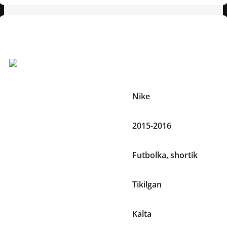
Texnik xususiyatlar
Boshqa Xususiyatlari:
Brend
Nike
Mavsum
2015-2016
To'plamda
Futbolka, shortik
Bezak elementlari
Tikilgan
Yeng uzunligi
Kalta