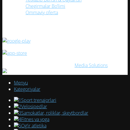
Chegirmalar Bo’limi
Ommaviy oferta
(TEZ KUNDA) Mobil ilovamizni yuklang!
ELITESPORT
2026. Создано с ❤ в
Media Solutions
Menyu
Kategoriyalar
Sport trenajorlari
Velosipedlar
Samokatlar, roliklar, skeytbordlar
Fitnes va yoga
Og‘ir atletika