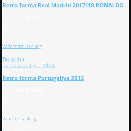
Retro forma Real Madrid 2017/18 RONALDO
Опции
можно
5 bahodan
0
berildi
выбрать
на
Sotuvda mavjud
странице
товара.
200000
UZS
Этот
Variantlarni tanlang
товар
имеет
Tez ko'rish
несколько
Istaklar ro'yxatiga qo'shish
вариаций.
Retro forma Portugaliya 2012
Опции
можно
5 bahodan
0
berildi
выбрать
на
Sotuvda mavjud
странице
товара.
200000
UZS
Этот
Variantni tanlang
товар