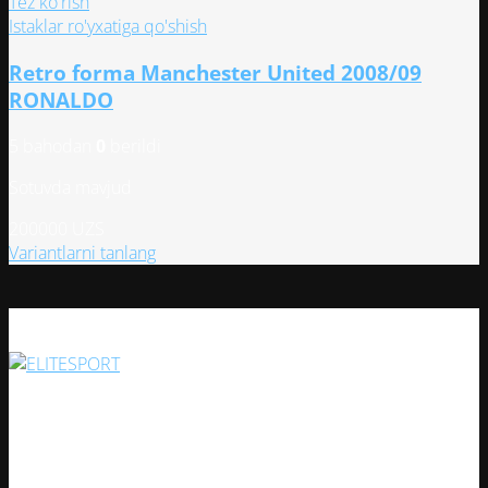
имеет
Tez ko'rish
несколько
Istaklar ro'yxatiga qo'shish
вариаций.
Retro forma Manchester United 2008/09
Опции
можно
RONALDO
выбрать
на
5 bahodan
0
berildi
странице
Sotuvda mavjud
товара.
200000
UZS
Этот
Variantlarni tanlang
товар
имеет
несколько
вариаций.
Опции
можно
Har bir sportsevar uchun keng assortiment va yuqori sifatli
выбрать
mahsulotlar bilan ishonchli do'kon!
на
странице
Ijtimoiy tarmoqlarimiz