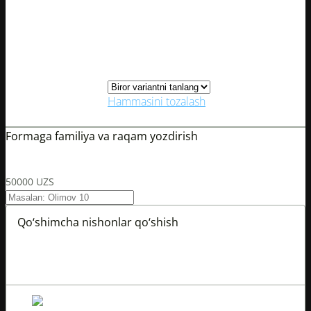
S
M
L
Kiyimlar o‘lchami
XL
XXL
Hammasini tozalash
0
0
Formaga familiya va raqam yozdirish
?
Ism va raqam yozdirishda faqat oldindan to‘lov qabul qilinadi.
50000
UZS
Qo‘shimcha nishonlar qo‘shish
?
Qo‘shimcha nishonlarda buyurtma faqat oldindan to‘lov
bilan qabul qilinadi.