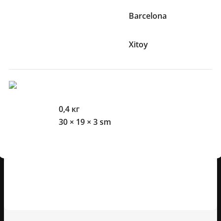
Jamoa
Barcelona
Ishlab chiqaruvchi mamlakat
Xitoy
O'lcham Va Og'irliklari
Og'irlik
0,4 кг
O'lchamlari
30 × 19 × 3 sm
Mijozlarning sharhlari