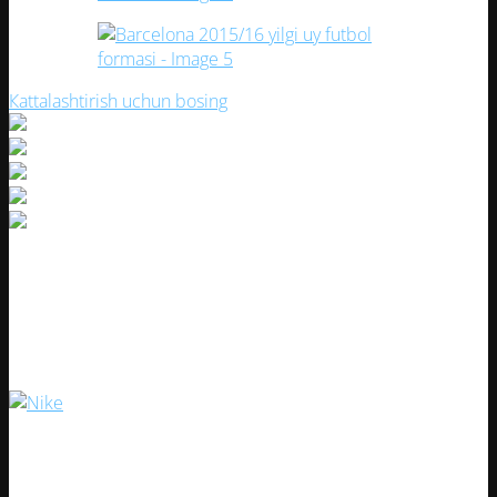
Кattalashtirish uchun bosing
Barcelona 2015/16 yilgi uy futbol
formasi
Artikul:
34143-1
90000
UZS