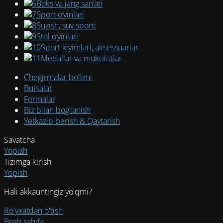
Boks va jang san’ati
Sport o‘yinlari
Suzish, suv sporti
Stol o‘yinlari
Sport kiyimlari, aksessuarlar
Medallar va mukofotlar
Chegirmalar bo’limi
Butsalar
Formalar
Biz bilan bog’lanish
Yetkazib berish & Qaytarish
Savatcha
Yopish
Tizimga kirish
Yopish
Hali akkauntingiz yo'qmi?
Ro'yxatdan o'tish
Bosh sahifa