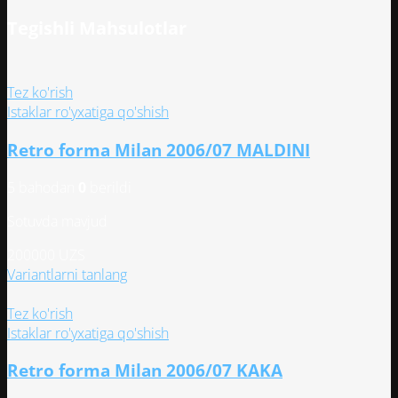
Tegishli Mahsulotlar
Tez ko'rish
Istaklar ro'yxatiga qo'shish
Retro forma Milan 2006/07 MALDINI
5 bahodan
0
berildi
Sotuvda mavjud
200000
UZS
Этот
Variantlarni tanlang
товар
имеет
Tez ko'rish
несколько
Istaklar ro'yxatiga qo'shish
вариаций.
Retro forma Milan 2006/07 KAKA
Опции
можно