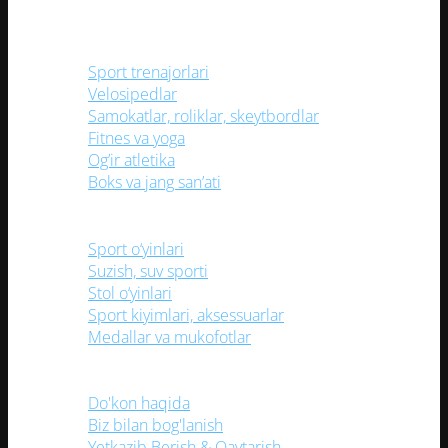
товара.
Kategoriyalar
Sport trenajorlari
Velosipedlar
Samokatlar, roliklar, skeytbordlar
Fitnes va yoga
Og’ir atletika
Boks va jang san’ati
Sport o‘yinlari
Suzish, suv sporti
Stol o‘yinlari
Sport kiyimlari, aksessuarlar
Medallar va mukofotlar
Foydali havolalar
Do'kon haqida
Biz bilan bog'lanish
Yetkazib Berish & Qaytarish