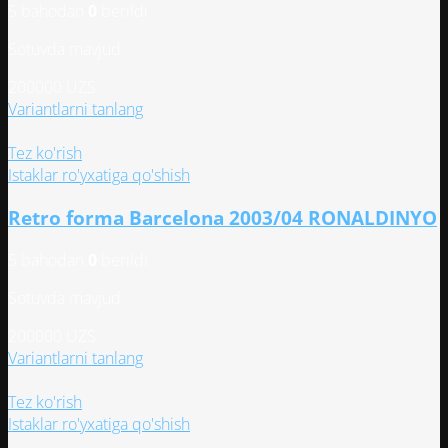
5 bahodan
0
berildi
выбрать
на
Sotuvda mavjud
странице
товара.
200000
UZS
Этот
Variantlarni tanlang
товар
имеет
Tez ko'rish
несколько
Istaklar ro'yxatiga qo'shish
вариаций.
Retro forma Barcelona 2003/04 RONALDINYO
Опции
можно
5 bahodan
0
berildi
выбрать
на
Sotuvda mavjud
странице
товара.
200000
UZS
Этот
Variantlarni tanlang
товар
имеет
Tez ko'rish
несколько
Istaklar ro'yxatiga qo'shish
вариаций.